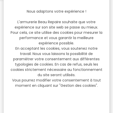
Nous adaptons votre expérience !
L'armurerie Beau Repaire souhaite que votre
expérience sur son site web se passe au mieux.
Pour cela, ce site utilise des cookies pour mesurer la
performance et vous garantir la meilleure
expérience possible.
En acceptant les cookies, vous soutenez notre
travail. Nous vous laissons la possibilité de
paramétrer votre consentement aux différentes
typologies de cookies. En cas de refus, seuls les
cookies strictement nécessaire au fonctionnement
du site seront utilisés.
Vous pourrez modifier votre consentement à tout
moment en cliquant sur "Gestion des cookies".