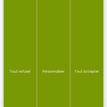
-5 %
Cartouches FIOCCHI cal.357mag fmj 142gr par...
50 cartouches FIOCCHI cal.357mag fmj 142gr Marque:
Fiocchi Segmentation: Balle...
Tout refuser
Personnaliser
Tout accepter
27,50 €
26,10 €