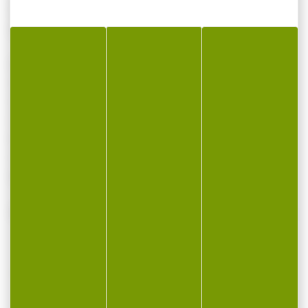
Cartouches FIOCCHI cal.357mag sjsp 158gr
par 500
Marque: Fiocchi
Segmentation: Balle
Calibre Munition: 357 magnum
Type d'ogive: SJSP
Poids projectile 2: 158
Catégorie: B
Boite de 50 cartouches soit 10 boites
VOUS POURRIEZ AUSSI AIMER...