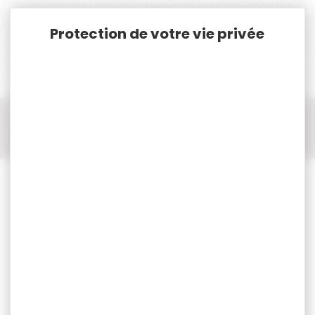
Panneau de gestion des cookies
Accueil
Cat. B
Munitions Rayées Cat.B
Munition cal.357mag
Munition cal.357mag FIOCCHI
500 cartouches FIOCCHI cal.357mag sjsp 158gr