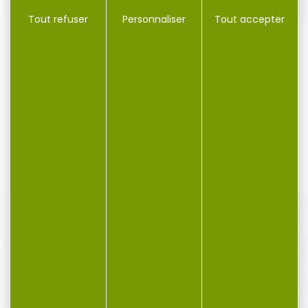
Tout refuser
Personnaliser
Tout accepter
50 cartouches SELLIER & BELLOT cal.9mm...
Cartouche SELLIER & BELLOT 9x19 FMJ 8g 124gr par 50...
14,90 €
PAIEMENT SÉCURISÉ
Payer en toute sécurité