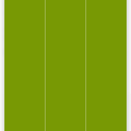
Type de projectile: FMJ
Poids de la balle: 8,0g/124grs
Vo: 338m/sec
Eo in Joule: 459
boite de 50 munitions soit 10 boites
VOUS POURRIEZ AUSSI AIMER...