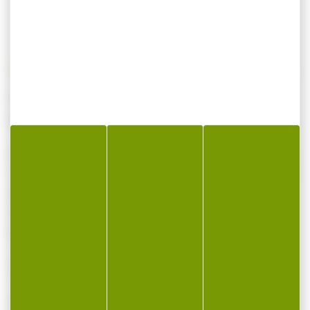
Munitions MAGTECH cal.9mm luger fmj 124gr
par 500
Les munitions Full Metal Jacket constituent le
choix idéal pour l'entraînement, le tir sur cible
et l'utilisation générale du champ de tir. Les
munitions Magtech FMJ offrent des
performances fiables et précises.
Coefficient balistique : 0,16
Cartouches pour pistolets