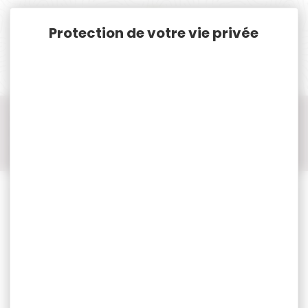
Panneau de gestion des cookies
Accueil
Cat. B
Munitions Rayées Cat.B
Munition Cal.9MM - 9X19 - 9MM PARA
Munition cal. 9x19 - 9MM MAGTECH
500 Munitions MAGTECH cal.9mm luger fmj 124gr