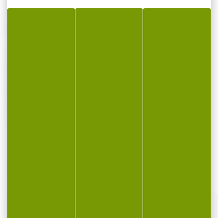
Fixé à l'aide d'écrous M-Lok « T »
Son faible encombrement permet un
placement idéal
L'adaptateur M-Lok permet de fixer les
bipieds Hawke Carbon Fiber Pro aux fusils
équipés de rails M-Lok. Il supprime ainsi le
besoin de fixation Picatinny, réduisant ainsi
le poids et offrant une fixation encore plus
sûre.
VOUS POURRIEZ AUSSI AIMER...
-13 %