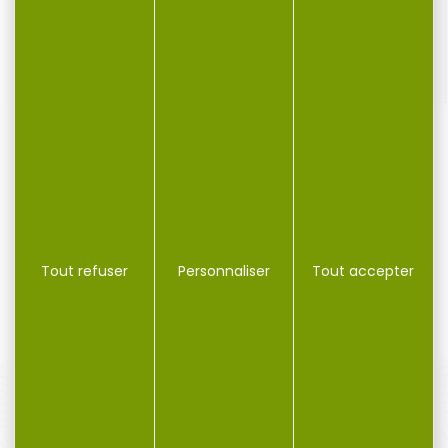
Bipied HAWKE en fibre de carbone...
Bipied HAWKE pro en fibre de carbone jambe lisse (20-
28cm)...
Tout refuser
Personnaliser
Tout accepter
149,00 €
129,00 €