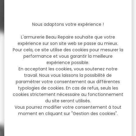
Nous adaptons votre expérience !
L'armurerie Beau Repaire souhaite que votre
expérience sur son site web se passe au mieux.
Pour cela, ce site utilise des cookies pour mesurer la
performance et vous garantir la meilleure
expérience possible.
En acceptant les cookies, vous soutenez notre
travail. Nous vous laissons la possibilité de
paramétrer votre consentement aux différentes
typologies de cookies. En cas de refus, seuls les
cookies strictement nécessaire au fonctionnement
du site seront utilisés.
Vous pourrez modifier votre consentement à tout
moment en cliquant sur "Gestion des cookies".