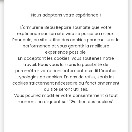
Nous adaptons votre expérience !
L'armurerie Beau Repaire souhaite que votre
expérience sur son site web se passe au mieux.
Pour cela, ce site utilise des cookies pour mesurer la
performance et vous garantir la meilleure
expérience possible.
En acceptant les cookies, vous soutenez notre
travail. Nous vous laissons la possibilité de
paramétrer votre consentement aux différentes
typologies de cookies. En cas de refus, seuls les
cookies strictement nécessaire au fonctionnement
du site seront utilisés.
Vous pourrez modifier votre consentement à tout
moment en cliquant sur "Gestion des cookies".