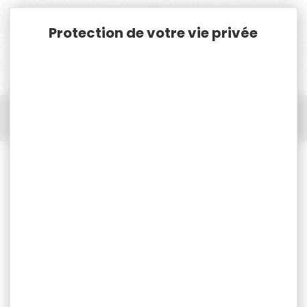
Panneau de gestion des cookies
Accueil
Pêche
Appâts, Amorces, Bouillettes, Pellets...
Additif AROMIX gros gardons 500ml