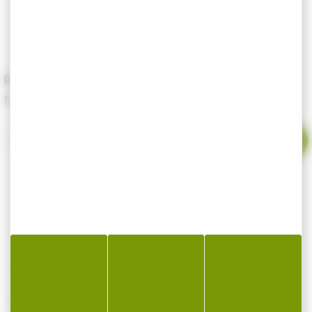
-
+
Renseignez votre email pour être alerté dès le
retour en stock du produit.
Votre email
AMINO BOOSTER FUN FISHING HALIBUT 200ML