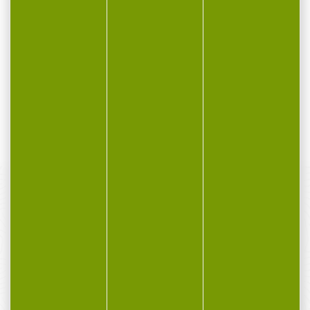
Bas de ligne DAIWA
Flotteur pour épuisette
prorex hybrid...
Carp Spirit
Bas de ligne DAIWA prorex
Flotteur pour épuisette
hybrid 12g 6m 2.9kg Le...
Carp Spirit Très pratique
et très facile...
19,90 €
4,90 €
PAIEMENT SÉCURISÉ
Payer en toute sécurité