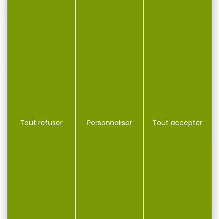
le nom de Fishy Fish. Ces Dumbells sont
colorés et parfumés pour imiter des pellets,
ce qui fait d’eaux des appâts irrésistibles !
Vendu par 10
VOUS POURRIEZ AUSSI AIMER...
Tout refuser
Personnaliser
Tout accepter