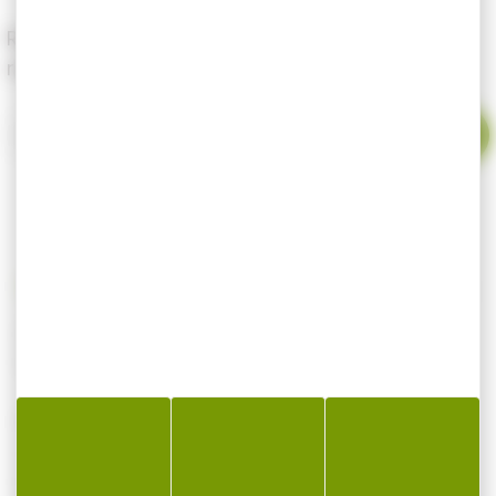
Renseignez votre email pour être alerté dès le
retour en stock du produit.
Votre email
Appât artificiel Korda Slow Sinking Dumbell
Goût Fishy Fish 8mm par 10
Notre gamme d’appâts en plastiques
comprend aussi des Dumbells flottants.
Comme pour les autres appâts de la