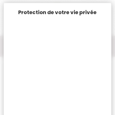
Panneau de gestion des cookies
Accueil
Pêche
Pêche Accessoires
Appât artificiel Korda Slow Sinking Dumbell Goût Fishy Fish
8mm par 10