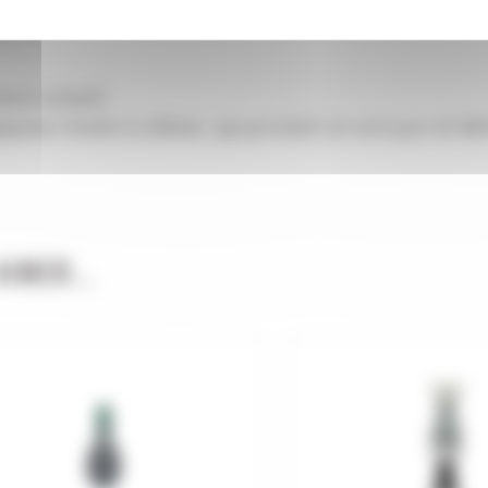
rd colvert.
eau facile à utiliser, qui produit un son pur et éli
IMER...