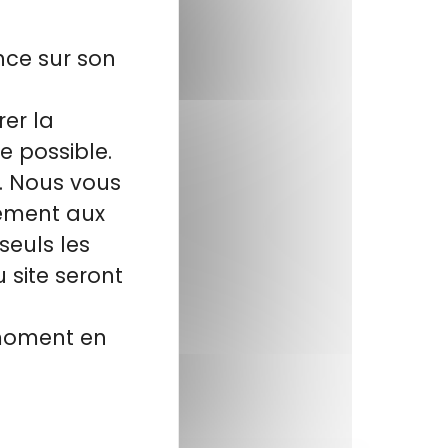
nce sur son
rer la
e possible.
l. Nous vous
tement aux
seuls les
 site seront
 moment en