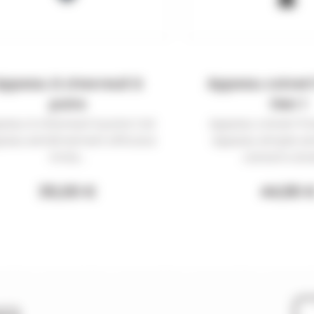
ppeau à chevreuil à
Appeau colver
poire
Hen 1
eau à chevreuil à poire Cet
Appeau colvert Po
eau extrêmement efficace
Appeau simple a
imite...
canard colver
35,00 €
44,90 