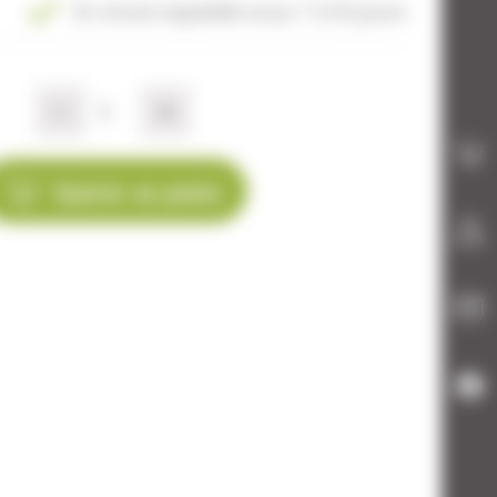
En stock expédié sous 7 à 10 jours
-
+
Ajouter au panier