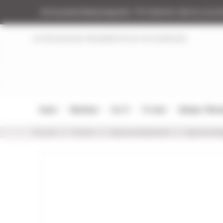
Panneau de gestion des cookies
Armurerie Beaurepaire
51 chemin de la coco
NOTRE MAGASIN
RÉGLEMENTATION
NOS MARQUES
Armes
Munitions
Cat. B
Tir Loisir
Optique / Mon
Accueil
Chasse
Appeaux/Appelant
Appeaux/Ap