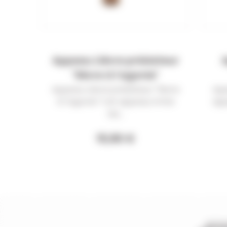
Appeau Lièvre prédateur
A
"lièvre à l'agonie"
Appeau Lièvre prédateur "lièvre
App
à l'agonie" Cet appeau imite
app
les...
15,90 €