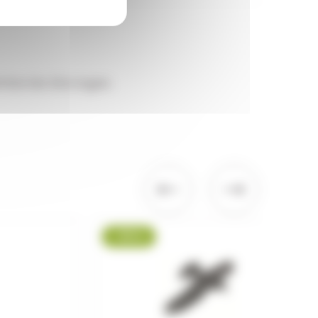
mine les blocages.
-18 %