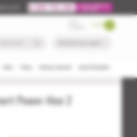
ire.com
MON
PANIER
COMPTE
Chien
Pêche
Défense-Sécurité
Airsoft/Paintball
vert Power-Hen 2