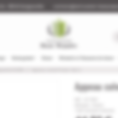
tte
88140 Bulgneville
contact@armurerie-beaurepa
tage
Rechargement
Chasse
Vêtements et Chaussures de chasse
pelant DIVERS
Appeau colvert Power-Hen 2
Appeau col
Réf :
VE-1041
Marque : Divers
Tarif exclusif internet