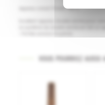
Appeau colvert Power-Hen 2
Excellent appeau double anche pour cana
Le système de double anche en fait un app
• Portée sonore moyenne.
VOUS POURRIEZ AUSSI A