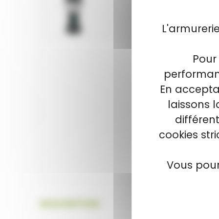
L'armureri
Pour 
performanc
En acceptan
laissons 
différen
cookies str
Vous pour
DESCRIPTION