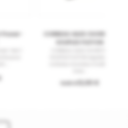
t Power-
CORBEAU AILES OUVERTES
SOUPLES FUZYON
wer-Hen 1
CORBEAU AILES OUVERTES
nche pour
SOUPLES FUZYON Appelant
t....
corbeau nouveau modèle.
Avec...
€
12,00 €
14,60 €