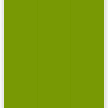
Compatible avec les Krimps (sertissable)
Disponible en 4 résistances de rupture
Conditionnement : bobine de 15 m
Un fluorocarbone haut de gamme, idéal
pour les carpistes exigeants qui souhaitent
une présentation soignée et efficace, même
dans les eaux les plus claires ou
pressurisées.