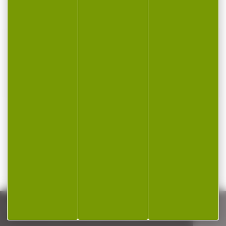
VOUS POURRIEZ AUSSI AIMER...
-7 %
Support de canne
Support de canne
arrière GURU
arrière mini GURU
Support de canne arrière
Support de canne arrière
GURU Le support arrière a
mini GURU Les Mini
été...
Reapers sont...
9,99 €
6,90 €
6,45 €