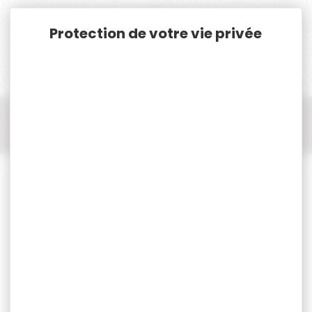
Panneau de gestion des cookies
Accueil
Pêche
Pêche Accessoires
Bas de ligne fluorocarbone KORDA boom 0.50mm 15m 20lb
9.4kg