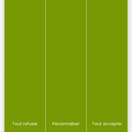
20 lb (0,50 mm)
25 lb (0,55 mm)
35 lb (0,65 mm)
Caractéristiques principales :
Fluorocarbone ultra rigide pour une
excellente tenue
Teinte verte discrète pour un camouflage
optimal
Parfait pour les montages stiff, spinner et
Tout refuser
Personnaliser
Tout accepter
combi rigs