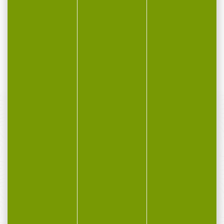
Support de canne arrière
Support de canne arrière
mini GURU Les Mini
GURU Le support arrière a
Reapers sont...
été...
9,99 €
6,90 €
6,45 €
PAIEMENT SÉCURISÉ
Payer en toute sécurité
SERVICE APRÈS-VENTE
Qualifié et réactif