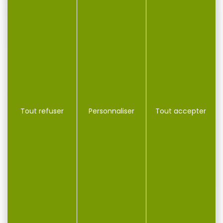
Rage Stinger
Monté avec un câble gainé 49 brins résistant
aux plis
2 par paquet
VOUS POURRIEZ AUSSI AIMER...
Tout refuser
Personnaliser
Tout accepter
-7 %
Support de canne
Support de canne
arrière mini GURU
arrière GURU