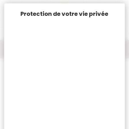
Panneau de gestion des cookies
Accueil
Pêche
Fil Nylon Tresse Flurocarbone
Bas de ligne FOX RAGE stinger medium lure N°8 6.5cm 13lb