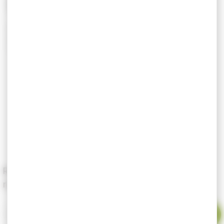
50
Réf :
LTL010
Marque : LTL
Tarif exclusif internet
35,99 €
20,90 €
En rupture de stock
-
+
Renseignez votre email pour être alerté dès le
retour en stock du produit.
Votre email