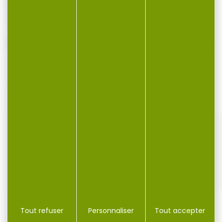
Poids: 4.8g
Matériau: polymère + bille acier
VOUS POURRIEZ AUSSI AIMER...
-20 %
Bille caoutchouc LTL cal.50 zulu légère...
Tout refuser
Personnaliser
Tout accepter