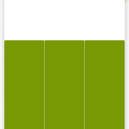
Billes LTL polymère acier whiskey par 50
Billes en acier avec un revêtement polymère
qui est la plus lourde de la gamme pour
utilisation dans toutes les armes a air de
calibre 50 ou lance pierre.
Idéal pour augmenter la puissance de
l'impact.
Quantité: 50pcs
Calibre: 50