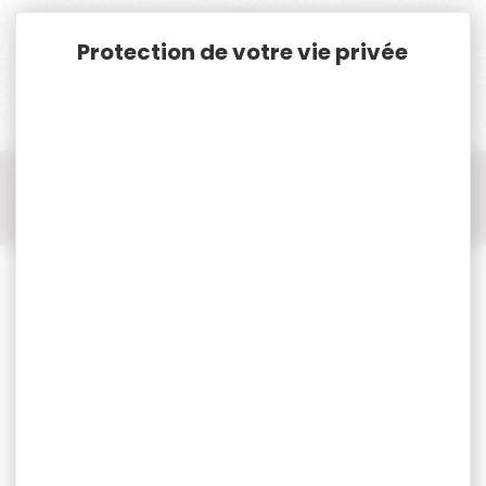
Panneau de gestion des cookies
Accueil
Défense-Sécurité
Munitions, Recharge..
Billes cal.43 - 50 - 68
Billes LTL polymère acier whiskey par 50