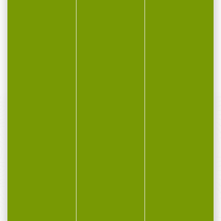
Bille caoutchouc LTL cal.50 zulu légère par 100 Les billes...
19,90 €
15,90 €
PAIEMENT SÉCURISÉ
Payer en toute sécurité
SERVICE APRÈS-VENTE