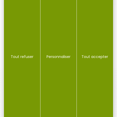
Bipied ASG pour Sniper AW308 /...
Bi-pieds extensibles pour AW-308 sniper. Pieds ajustable
de 215 mm...
30,00 €
Tout refuser
Personnaliser
Tout accepter
PAIEMENT SÉCURISÉ
Payer en toute sécurité