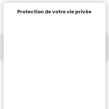
Panneau de gestion des cookies
Accueil
Chasse
Accessoires chasse
Bipied/trepied/canne de pirsch
Bipied/trepied/canne de pirsch ASG
BIPIED ASG UNIVERSEL AVEC ADAPTATEUR RAIL