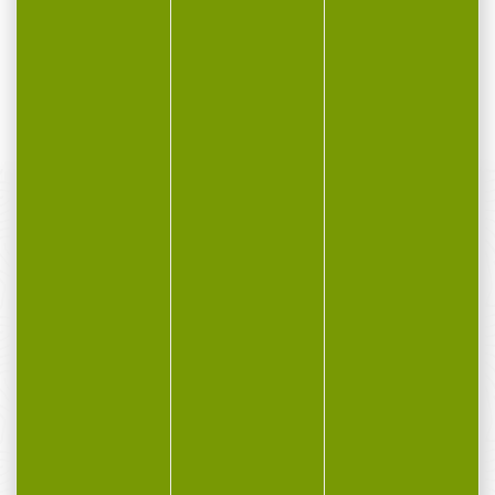
l`aurore boréale....
79,00 €
PAIEMENT SÉCURISÉ
Payer en toute sécurité
SERVICE APRÈS-VENTE
Qualifié et réactif