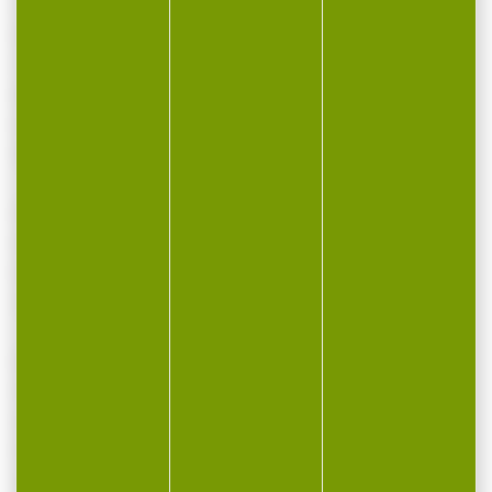
Taille unique (53-60 cm env.)
Détails du produit
Taille unique (environ 54-62 cm)
Matière : 100% laine (laine mérinos)
Longueur : 20 cm
Numéro d'article: 70919
Fabriqué en
Italie
Description du produit
Si fin et si doux.
Doté d'un large revers côtelé, ce bonnet en
tricot Stetson offre à la fois une protection
maximale contre le froid et un look très
tendance. Un bonnet classique au design
distinctif.