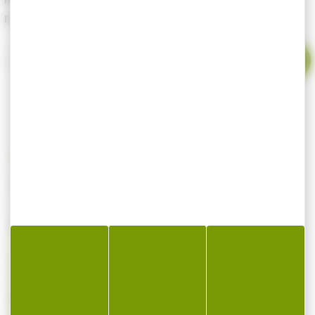
retour en stock du produit.
Votre email
BONNET STETSON NOIR MERINO TU
Laine merino pour l`aurore boréale.
Couleur noir
Genre Homme, Femme
Matière 100% laine (laine mérinos)