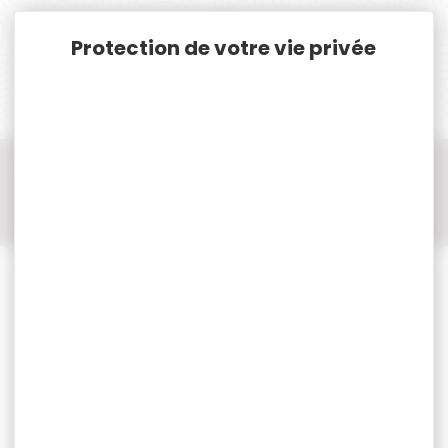
Panneau de gestion des cookies
Accueil
Vêtements et Chaussures de chasse
Casquette, Chapeau, Bonnet, Cagoule, Echarpe de chasse
Bonnets de chasse
Bonnets de chasse STETSON
Bonnet STETSON merin noir TU