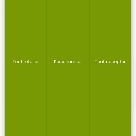
Fabriqué en Italie.
VOUS POURRIEZ AUSSI AIMER...
Tout refuser
Personnaliser
Tout accepter
Bonnet STETSON merin kaki TU
BONNET STETSON KAKI MERINO TU Laine merino pour