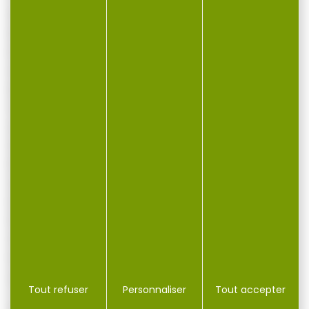
Calibre : Cal .177 (4,5mm)
Projectiles : Plombs 4,5mm
Puissance : 575 Fps (avec des plombs de
0,32g)
Energie : 6,7J
Visée : réglable
Canon : rayé en acier de 20,3cm
Corps : métal
Poids de départ : 3175 grammes en double
action
Longueur : 654 mm
Poids : 2812 grammes
Chargeur : 30 coups (à chaine)
Livré avec 1 chargeur 30 coups, 1 fore-end
grip
Tout refuser
Personnaliser
Tout accepter