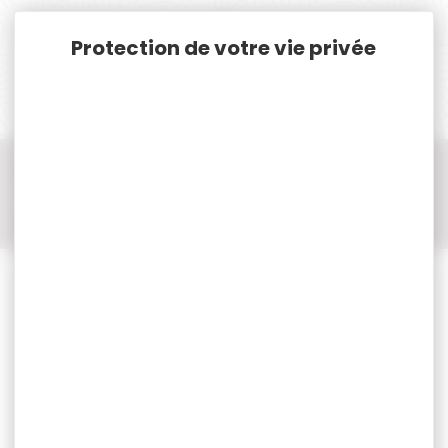
Panneau de gestion des cookies
Accueil
Tir Loisir
Tir Carabine à plomb, Air Comprimé
Carabine à plomb < ou = 10 Joules
Carabine à plomb < ou = 10 Joules SIG SAUER
Carabine SIG SAUER cal.5mm mpx co2 plombs