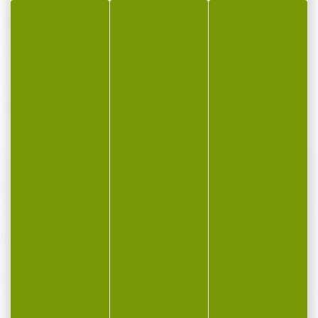
Casquette SMITH&WESSON biton bleu et gris
Casquette Smith & Wesson Biton bleu/gris.
Produit officiel sous licence S&W.
PAIEMENT SÉCURISÉ
Payer en toute sécurité