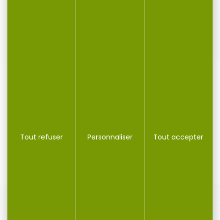
50 cartouches SELLIER & BELLOT cal.9mm...
Cartouche SELLIER & BELLOT 9x19 FMJ 8g 124gr par 50...
Tout refuser
Personnaliser
Tout accepter
14,90 €