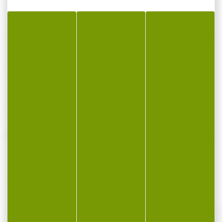
Chargeur 16 coups pour usp expert
cal.40s&w
Chargeur Heckler & Koch H&K 16 coups pour
usp expert cal.40s&w
VOUS POURRIEZ AUSSI AIMER...