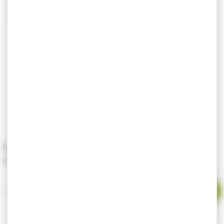
Réf :
HK215116
Marque : Heckler & Koch
Tarif exclusif internet
111,00 €
105,00 €
En rupture de stock
-
+
Renseignez votre email pour être alerté dès le
retour en stock du produit.
Votre email