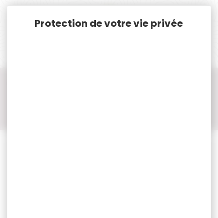
Panneau de gestion des cookies
Accueil
Cat. B
Armes Neuves Cat. B.
Chargeurs armes catégorie B
Chargeurs armes catégorie B HECKLER & KOCH
Chargeur Heckler & Koch H&K 16 coups pour usp expert
cal.40s&w