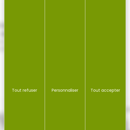
 cartouches MAGTECH
cal.9x19 fmj steel...
50 Cartouches MAGTECH
l.9x19 fmj steel case 124gr
Nouveau Luger...
13,50 €
17,15 €
Tout refuser
Personnaliser
Tout accepter