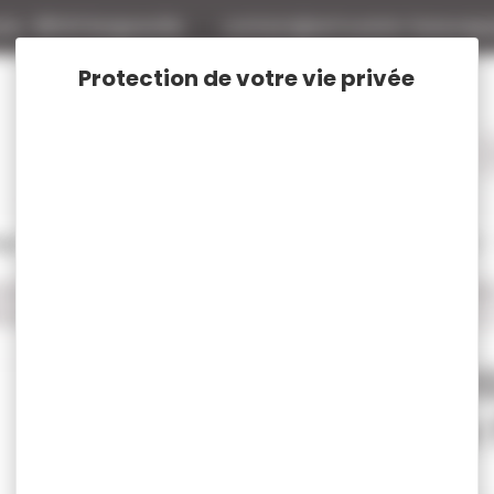
tte
88140 Bulgneville
contact@armurerie-beaurepa
tage
Rechargement
Chasse
Vêtements et Chaussures de chasse
armes catégorie B
Chargeurs armes catégorie B HECKLER & KOC
cal.9x19
Chargeur 
coups pour
Réf :
HK226345