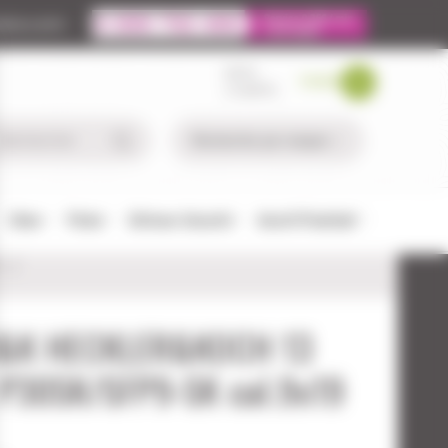
ire.com
MON
PANIER
COMPTE
Chien
Pêche
Défense-Sécurité
Airsoft/Paintball
H
H&K HECKLER&KOCH 13
 P30SK/SFP9-SK cal.9x19