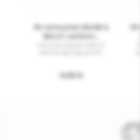
50 cartouches SELLIER &
50
BELLOT cal.9mm...
Cartouche SELLIER & BELLOT
9x19 FMJ 8g 124gr par 50...
ca
14,90 €