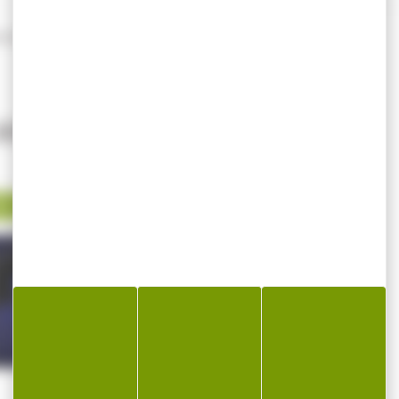
ur P30SK/SFP9-SK cal.9x19
IMER...
 %