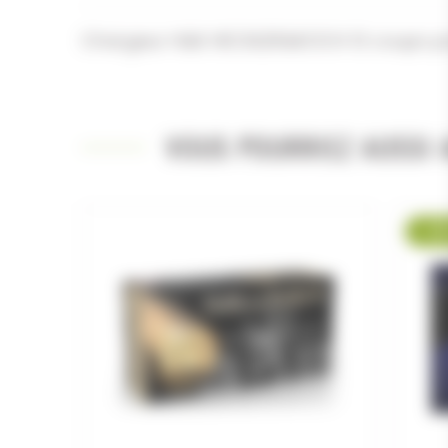
Chargeur H&K HECKLER&KOCH 13 coups po
VOUS POURRIEZ AUSSI A
-21