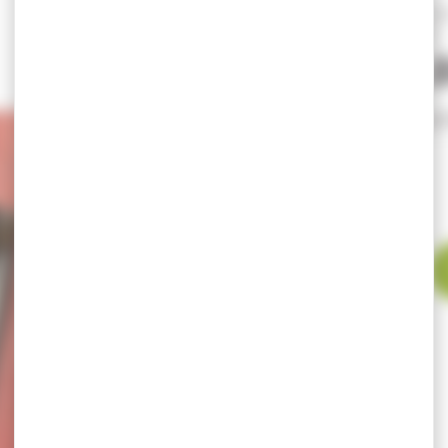
Marque : Heckler & Ko
Tarif exclusif internet
95,
120,00 €
En stock exp