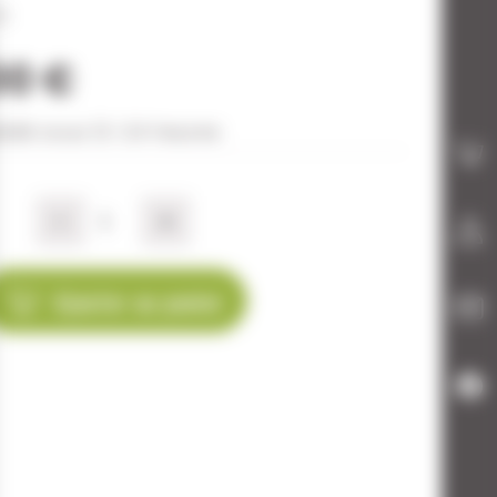
ch
00 €
édié sous 12-24 heures
-
+
Ajouter au panier