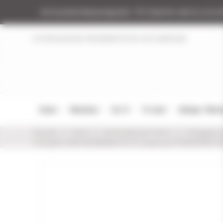
Panneau de gestion des cookies
Armurerie Beaurepaire
51 chemin de la coco
NOTRE MAGASIN
RÉGLEMENTATION
NOS MARQUES
Armes
Munitions
Cat. B
Tir Loisir
Optique / Mon
Accueil
Cat. B
Armes Neuves Cat. B.
Chargeurs 
Chargeur H&K HECKLER&KOCH 13 coups pour P30SK/SFP9-SK 