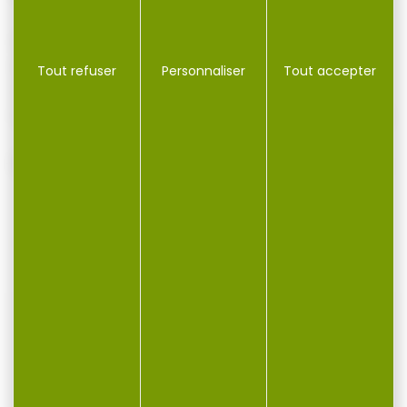
Grâce à son manche ergonomique et
robuste en carbone, le couteau est très
Tout refuser
Personnaliser
Tout accepter
agréable à tenir et ne vous laissera pas
tomber, même dans des conditions humides
VOUS POURRIEZ AUSSI AIMER...
-19 %