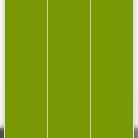
Couteau BLASER ultimate orange
Couteau BLASER ultimate orange Couteau Blaser Ultimate
avec lame rotative...
150,50 €
122,00 €
PAIEMENT SÉCURISÉ
Payer en toute sécurité