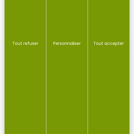
Couteau à...
fusil de chasse,...
130,00 €
39,00 €
Tout refuser
Personnaliser
Tout accepter
PAIEMENT SÉCURISÉ
Payer en toute sécurité
SERVICE APRÈS-VENTE
Qualifié et réactif