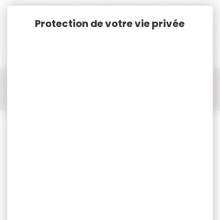
Panneau de gestion des cookies
Accueil
Chasse
Coutellerie
Couteau pliant
Couteau pliant OPINEL
Couteau pliant OPINEL plumier N°8 chêne black Édition