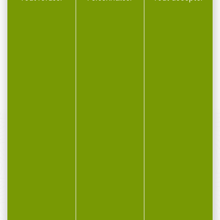
bouleau lamelle rouge...
baroudeur N° 07...
Couteau pliant OPINEL
Couteau pliant OPINEL
bouleau lamelle rouge
baroudeur N° 07 bleu
n°8 Respectueux de
cyan avec lien...
l'environnement...
34,50 €
14,20 €
27,00 €
12,50 €
PAIEMENT SÉCURISÉ
Payer en toute sécurité