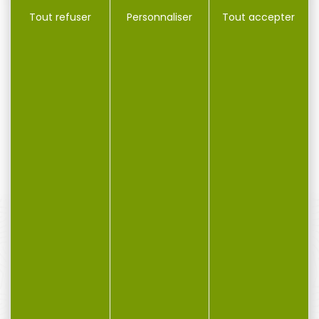
Tout refuser
Personnaliser
Tout accepter
Matraque PERFECTA
MATRAQUE 21'' 530 MM
télescopique en acier
BLACK +...
trempé...
Matraque PERFECTA
MATRAQUE 21'' 530 MM
télescopique en acier
BLACK + MANCHE
trempé 21 pouces tdb21
CAOUTCHOUC Description
La...
Un...
38,95 €
19,90 €
21,00 €
15,90 €
PAIEMENT SÉCURISÉ
Payer en toute sécurité