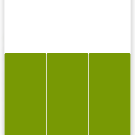
Matraque CLOVX télescopique en acier
trempé 21 pouces avec étui 360°
La matraque télescopique 21" avec bouton
poussoir en acier trempé est dotée d'un
manche en mousse pour une prise en main
fiable et confortable. Robuste et compacte,
elle se déploie par un mouvement sec du
poignet et se replie facilement pour un
transport pratique.
Livrée avec un étui 360 ° en cordura noir