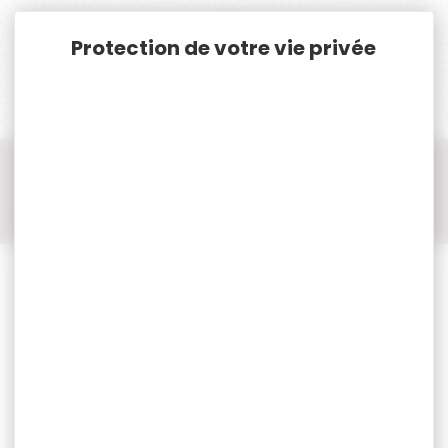
Panneau de gestion des cookies
Accueil
Défense-Sécurité
Autres Armes de défense
Matraque de défense
Matraque CLOVX télescopique en acier trempé 21 pouces
avec étui 360°