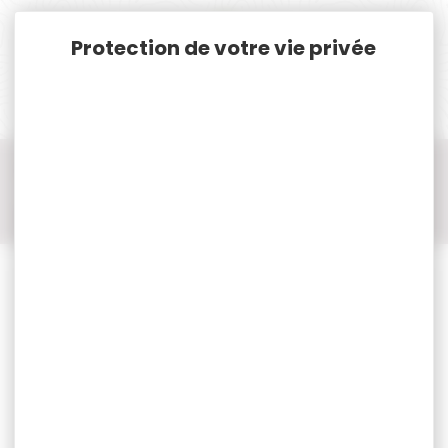
Panneau de gestion des cookies
Accueil
Pêche
Appâts, Amorces, Bouillettes, Pellets...
Graines
Mélange de graines STARBAIT prêtes à l’emploi SK30 pour
spod 1 kg