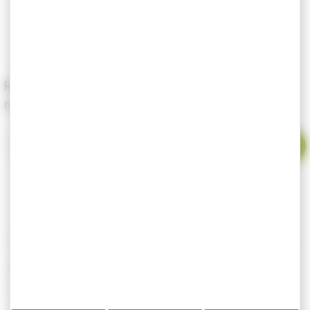
-
+
Renseignez votre email pour être alerté dès le
retour en stock du produit.
Votre email
Mélange de graines STARBAIT prêtes à
l’emploi SK30 pour spod 1 kg