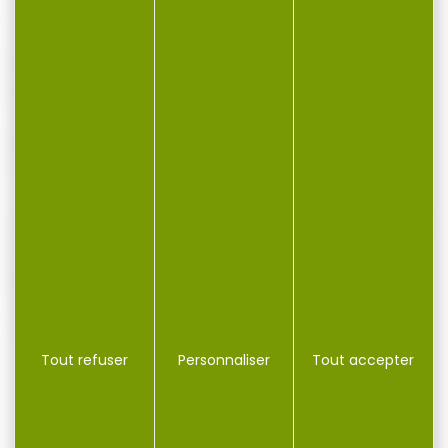
dans l’univers de la pêche à la carpe, ce mix
assure une diffusion progressive des
particules et une attraction durable des
poissons sur la zone amorcée. Il peut être
utilisé seul ou combiné avec des bouillettes,
pellets ou autres appâts pour optimiser vos
stratégies de pêche.
Le STARBAIT SK30 Spod Mix 1 kg est idéal pour
les pêcheurs recherchant une solution
pratique, performante et efficace pour
améliorer leur amorçage et maximiser leurs
chances de capture en pêche de la carpe.
Tout refuser
Personnaliser
Tout accepter
VOUS POURRIEZ AUSSI AIMER...