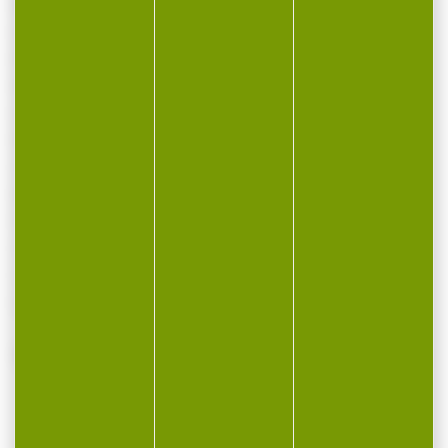
Epaisseur totale : 3,07cm.
Longueur totale de la culasse : 18,84cm.
Poids chargé : 1,1kg.
Pas de rayure 1 :16G.
Longueur de la rayure : 104mm (4,11 pouces).
Poids de départ : 1,59kg.
Course de la queue de détente : 0,78cm.
Distance entre les organes de visée :
15,04cm.
Composants internes compatibles
Governement.
La glissière possède une empreinte RMSc.
VOUS POURRIEZ AUSSI AIMER...