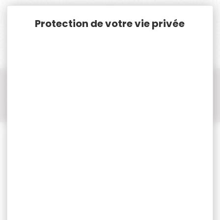
Panneau de gestion des cookies
Accueil
Cat. B
Armes Neuves Cat. B.
Arme de Poing pistolet Cat.B
Arme de poing pistolet Cat.B LFA
Pistolet Apollo 11 Black Calibre 9X19 Live Free Armory