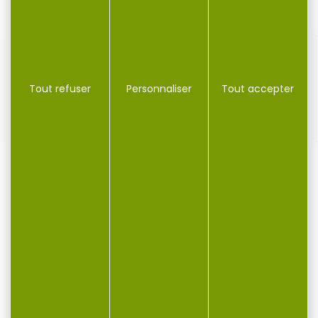
-16 %
Tout refuser
Personnaliser
Tout accepter
50 cartouches GECO cal.9mm fmj 124gr
50 cartouches GECO cal.9mm fmj 124gr boite de 50 GECO...
17,70 €
14,90 €