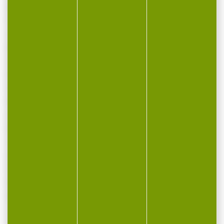
Rouge / Vert
Taille du réticule (MOA)
4
Réglage de luminosité
5 niveaux
Parallaxe ajustée (m)
10
Pile
AG9 / LR45 / LR936 (incluses)
Poids (g)
365
Longueur (mm)
155
Fixation type:
Picatinny