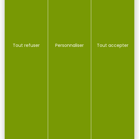
VOUS POURRIEZ AUSSI AIMER...
-33 %
Tout refuser
Personnaliser
Tout accepter
Combo point rouge
Point rouge thermique
magnifier UMAREX mps3
VECTOR OPTICS es...
Combo point rouge
Point rouge thermique
magnifier UMAREX mps3
VECTOR OPTICS es x nano
Le viseur MPS 3...
noir Point...
699,00 €
345,00 €
230,00 €