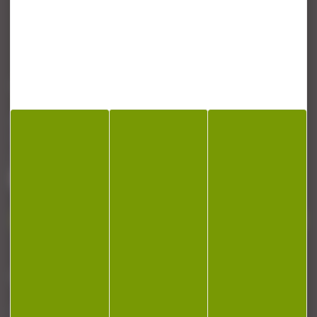
CONTACT
Armurerie Beaurepaire
51 chemin de la cocotte
88140 Bulgneville
Contactez-nous
NEWSLETTER
Restez informé ! Inscrivez-vous à notre