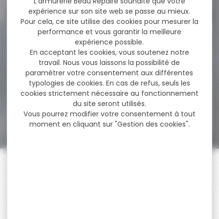
L'armurerie Beau Repaire souhaite que votre
expérience sur son site web se passe au mieux.
Pour cela, ce site utilise des cookies pour mesurer la
performance et vous garantir la meilleure
-7 %
Pistolet TISAS ZIG PC 1911
expérience possible.
Inox...
En acceptant les cookies, vous soutenez notre
travail. Nous vous laissons la possibilité de
Pistolet TISAS ZIG PC 1911 Inox
paramétrer votre consentement aux différentes
5'' cal 45 ACP...
typologies de cookies. En cas de refus, seuls les
cookies strictement nécessaire au fonctionnement
du site seront utilisés.
1 070,00 €
Vous pourrez modifier votre consentement à tout
999,00 €
moment en cliquant sur "Gestion des cookies".
PAIEMENT SÉCURISÉ
Payer en toute sécurité