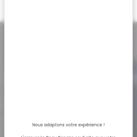
39,00 €
NOS PROMOS
Voir toutes les promos
-20 %
Siège trépied de battue
WALKSTOOLT basic...
Siège trépied de battue
WALKSTOOLT basic hauteur
60cm Indispensable pour...
Nous adaptons votre expérience !
71,00 €
56,50 €