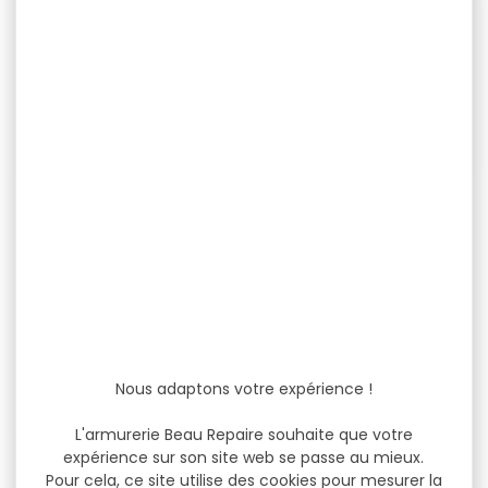
-10 %
-5 %
Fair Mixtes Ergal Canon
Fusil superposé mixte
supérieur Lisse...
FALCO cal.410/14mm
canon...
Fair Mixtes Ergal Canon
Fusil superposé mixte
supérieur Lisse Cal. 12/76 /
FALCO cal.410/14mm
Canon...
canon 70cm Pliante
Extracteur Canons...
2 335,00 €
559,00 €
2 101,50 €
529,00 €
Nous adaptons votre expérience !
L'armurerie Beau Repaire souhaite que votre
expérience sur son site web se passe au mieux.
-4 %
Pour cela, ce site utilise des cookies pour mesurer la