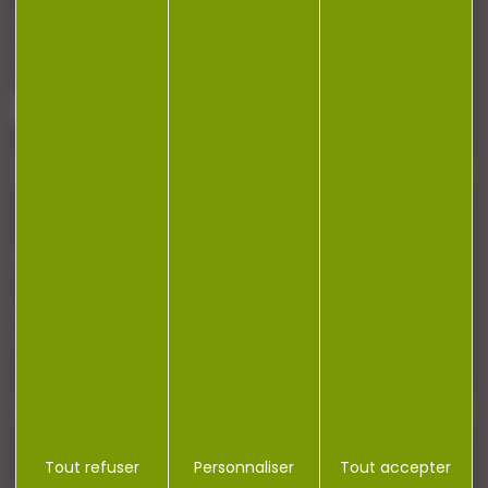
Armurerie Beaurepaire
51 chemin de la cocotte
88140 Bulgneville
Contactez-nous
NEWSLETTER
Restez informé ! Inscrivez-vous à notre
newsletter.
Tout refuser
Personnaliser
Tout accepter