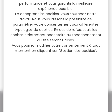
performance et vous garantir la meilleure
expérience possible.
En acceptant les cookies, vous soutenez notre
travail. Nous vous laissons la possibilité de
paramétrer votre consentement aux différentes
typologies de cookies. En cas de refus, seuls les
MIXTE MAROCCHI 612
cookies strictement nécessaire au fonctionnement
CAL.30-06-12 CANON
du site seront utilisés.
71CM
Vous pourrez modifier votre consentement à tout
MIXTE MAROCCHI 612
moment en cliquant sur "Gestion des cookies".
CAL.30-06-12 CANON 71CM
canon 71cm cal.30-06/12
3200g
2 086,00 €
2 000,00 €
NOS PROMOS