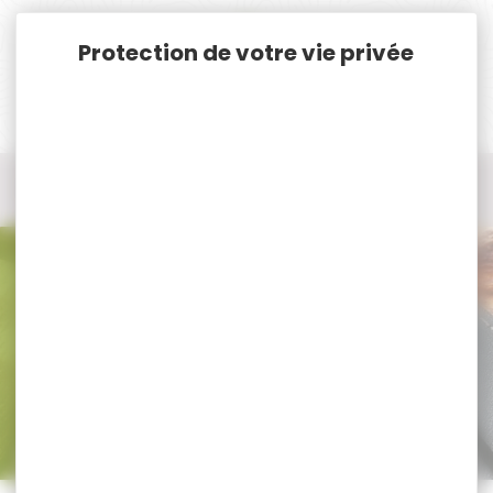
Panneau de gestion des cookies
Accueil
Armes
Armes de chasse Neuves Cat. C. & D.
Mixte
Mixte
Trier par