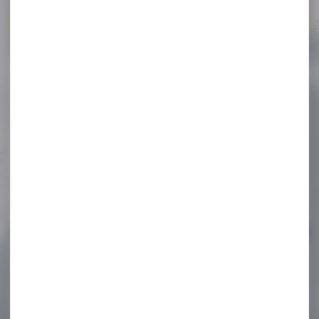
Voir toutes les promos
-20 %
Siège trépied de battue
WALKSTOOLT basic...
Siège trépied de battue
WALKSTOOLT basic hauteur
60cm Indispensable pour...
71,00 €
56,50 €
-7 %
Pistolet TISAS ZIG PC 1911
Inox...
Pistolet TISAS ZIG PC 1911 Inox
5'' cal 45 ACP...