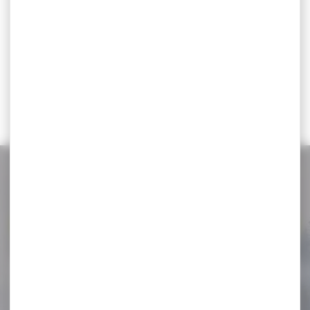
Parapluie de Défense
Pistolet PGS II kit black p2p
Incassable Ce parapluie a
avec lampe 200 lumens...
été développé en...
109,00 €
70,95 €
58,00 €
NOS PROMOS
Voir toutes les promos
-8 %
Lunette de tir Proshooter
yellow