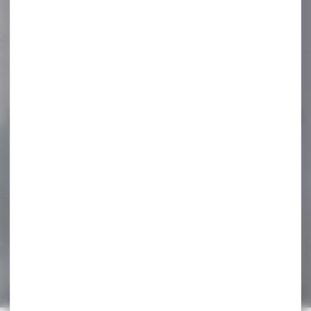
Lunette de tir Proshooter
yellow
39,00 €
35,90 €
-17 %
Fourreau Club
Interchasse fusil ULYSSE
Fourreau Club Interchasse
fusil ULYSSE Fourreau
carabine en canevas
waxé...
189,95 €
156,90 €