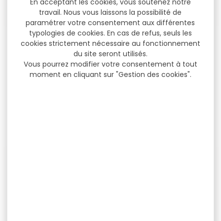
En acceptant les cookies, vous soutenez notre
travail. Nous vous laissons la possibilité de
paramétrer votre consentement aux différentes
typologies de cookies. En cas de refus, seuls les
Lance pierre DIABLO
Lance pierre SHOOT
cookies strictement nécessaire au fonctionnement
Barnett
AGAIN en plastique
du site seront utilisés.
Vous pourrez modifier votre consentement à tout
Lance pierre DIABLO Les
Lance pierre SHOOT AGAIN
moment en cliquant sur "Gestion des cookies".
bras à double courbure
en plastique Le lance-
augmentent la...
pierre SHOOT AGAIN...
6,50 €
68,00 €
49,90 €
-26 %
-16 %