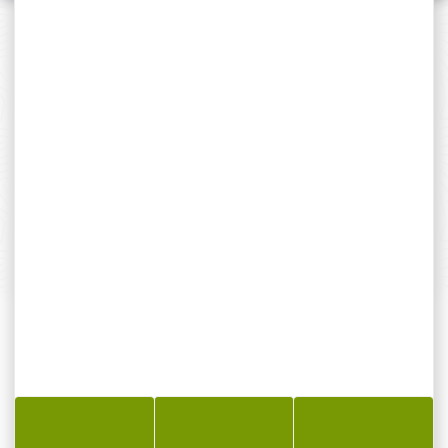
PAIEMENT SÉCURISÉ
Payer en toute sécurité
SERVICE APRÈS-VENTE
Qualifié et réactif