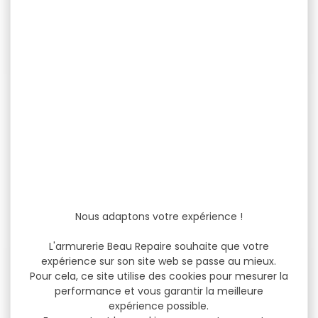
LANCE PIERRE DE
Lance pierre DELUXE
COMPÉTITION BARNETT
FUYZON
PRO...
LANCE PIERRE DE
Lance pierre DELUXE
COMPÉTITION BARNETT PRO
FUYZON Le lance pierre
DIABLO Les bras à...
nouvelle génération. Le...
11,90 €
60,00 €
56,00 €
Nous adaptons votre expérience !
L'armurerie Beau Repaire souhaite que votre
expérience sur son site web se passe au mieux.
-27 %
Pour cela, ce site utilise des cookies pour mesurer la
performance et vous garantir la meilleure
expérience possible.