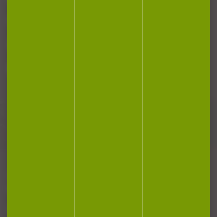
CONTACT
Plan du site
Conditions générales de vente
Politique de confidentialité
Mentions légales
Réalisation Koredge
Gestion des cookies