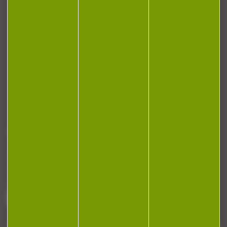
CONTACT
Armurerie Beaurepaire
51 chemin de la cocotte
88140 Bulgneville