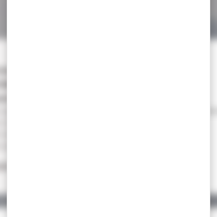
-12 %
asquette de chasse
OMLYS maille
mo...
squette maille
mouflage roseaux
fant Composition 100%
lyester
12,80 €
,50 €