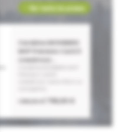
Voir toutes les promos
Carabine MOSSBERG
MVP Précision Cal.6.5
creedmoor...
Carabine MOSSBERG MVP
Précision Cal.6.5
creedmoor canon 61cm La
conception...
1 756,00 €
1 990,00 €