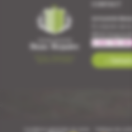
CONTACT
Armurerie Beau
51 chemin de l
88140 Bulgnevil
Contact
Conditions générales de vente
Politique de confi