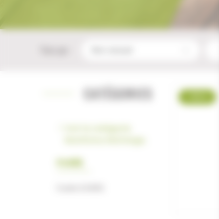
Trier par :
CATÉGORIES
-19 %
Voir la catégorie
Munitions, Recharge..
FUSÉE
Fusée DIVERS