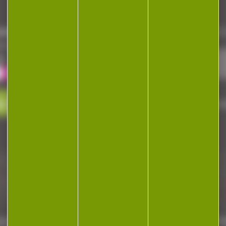
NEWSLETTER
repaire
Restez informé ! Inscrivez-vous à
a cocotte
le
ez-nous
J'accepte la politique de confi
Plan du site
Ré
dentialité
Mentions légales
Gestion des cookies