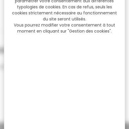
paramétrer votre consentement aux différentes
typologies de cookies. En cas de refus, seuls les
cookies strictement nécessaire au fonctionnement
du site seront utilisés.
Vous pourrez modifier votre consentement à tout
moment en cliquant sur "Gestion des cookies".
SEES SIFFLANTES cal.15mm ROUGE
 SIFFLANTES cal.15mm Boîte de 50 FUSEES
SIFFLANTES Diam.15 mm.
29,99 €
37,00 €