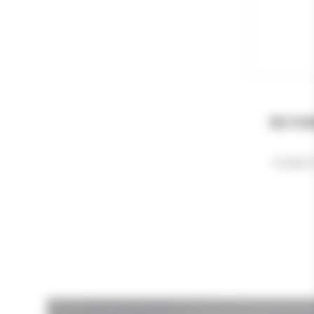
50 FU
FUSEES