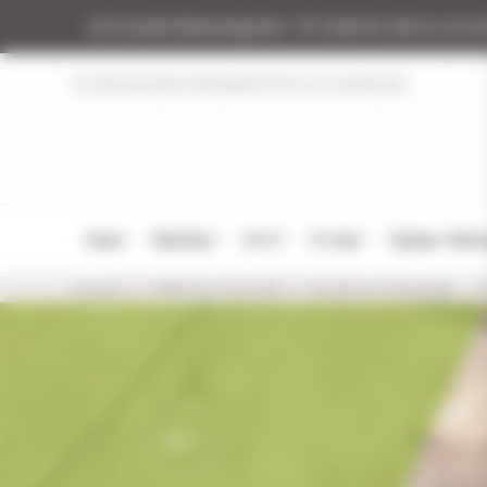
Panneau de gestion des cookies
Armurerie Beaurepaire
51 chemin de la coco
NOTRE MAGASIN
RÉGLEMENTATION
NOS MARQUES
Armes
Munitions
Cat. B
Tir Loisir
Optique / Mon
Accueil
Défense-Sécurité
Munitions, Recharge..