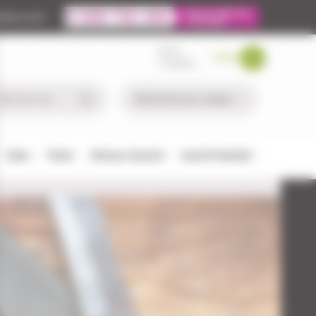
ire.com
MON
PANIER
COMPTE
Chien
Pêche
Défense-Sécurité
Airsoft/Paintball