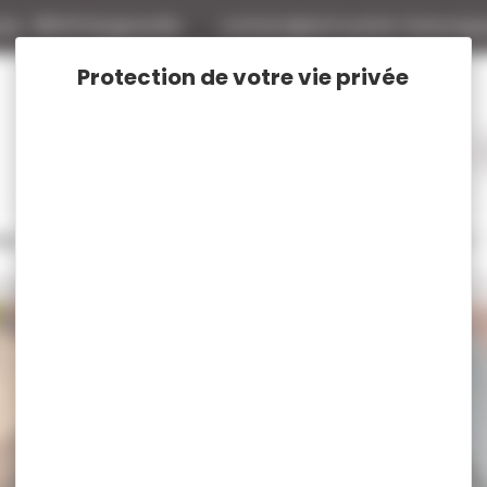
tte
88140 Bulgneville
contact@armurerie-beaurepa
tage
Rechargement
Chasse
Vêtements et Chaussures de chasse
Fusée
Fusée