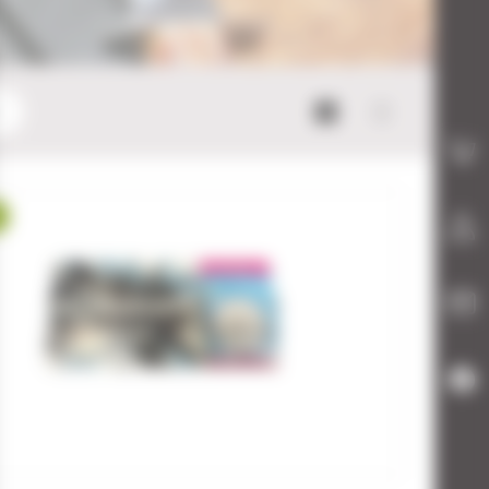
Mode bloc
Mode list