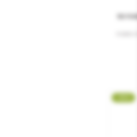
50 FU
FUSEES 
-19 %