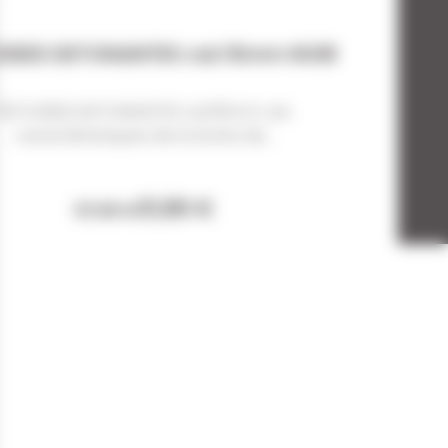
USEES DETONANTES cal.15mm NOIR
50 FUSEES DETONANTES cal.15mm Les
caractéristiques de la boite de...
31,80 €
37,00 €