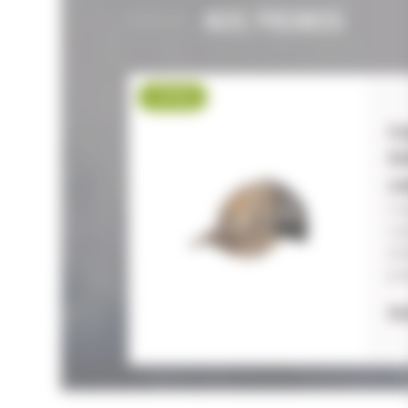
NOS PROMOS
-17 %
C
S
ca
Ca
ca
en
po
15