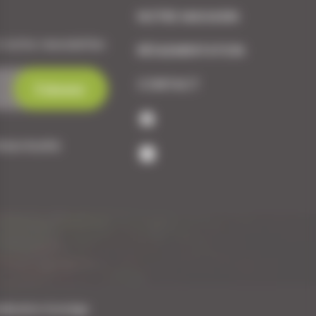
NOTRE MAGASIN
 notre newsletter.
RÉGLEMENTATION
CONTACT
dentialité
alisation Koredge