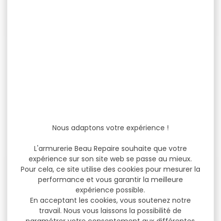
Chargeur pour pistolet
Chargeur pour pistolet
chiappa lady 5...
UMAREX impax cal.68...
Chargeur pour pistolet
Chargeur pour pistolet
chiappa lady 5 coups
UMAREX impax cal.68 6
coups Calibre 68...
28,00 €
55,95 €
Nous adaptons votre expérience !
16,90 €
45,00 €
L'armurerie Beau Repaire souhaite que votre
expérience sur son site web se passe au mieux.
-21 %
-20 %
Pour cela, ce site utilise des cookies pour mesurer la
performance et vous garantir la meilleure
expérience possible.
En acceptant les cookies, vous soutenez notre
travail. Nous vous laissons la possibilité de