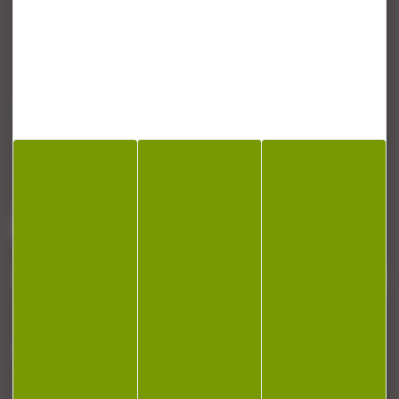
CONTACT
Armurerie Beaurepaire
51 chemin de la cocotte
88140 Bulgneville
Contactez-nous
NEWSLETTER
Restez informé ! Inscrivez-vous à notre