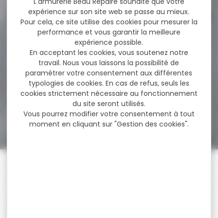
L'armurerie Beau Repaire souhaite que votre
expérience sur son site web se passe au mieux.
Pour cela, ce site utilise des cookies pour mesurer la
performance et vous garantir la meilleure
-18 %
Pack Carabine linéaire
expérience possible.
BERETTA brx1 synthétique...
En acceptant les cookies, vous soutenez notre
travail. Nous vous laissons la possibilité de
Pack Carabine linéaire
paramétrer votre consentement aux différentes
BERETTA brx1 synthétique
typologies de cookies. En cas de refus, seuls les
cal.300 win mag canon...
cookies strictement nécessaire au fonctionnement
du site seront utilisés.
1 819,00 €
Vous pourrez modifier votre consentement à tout
1 499,00 €
moment en cliquant sur "Gestion des cookies".
PAIEMENT SÉCURISÉ
Payer en toute sécurité