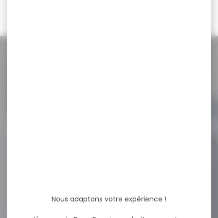
75,90 €
18,00 €
NOS PROMOS
Voir toutes les promos
-27 %
Matraque télescopique 21"
acier trempé avec...
Matraque télescopique 21"
acier trempé avec étui
poignée caoutchouc
Caractéristiques...
Nous adaptons votre expérience !
54,95 €
39,90 €