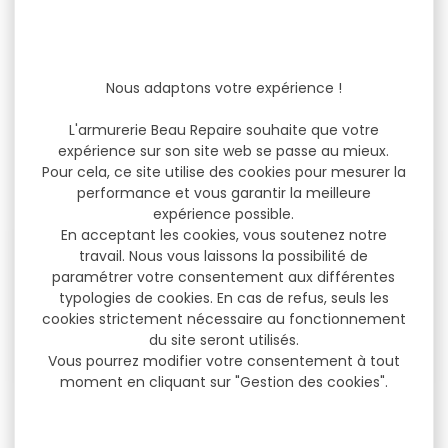
Appât attractant pour
Appât liquide pour
sangliers 500 ml
attractant sangliersPIG
LICKKOR
Appât attractant pour
Appât liquide pour
Nous adaptons votre expérience !
sangliers 500 ml Nouvel
attractant sangliersPIG
attractant Sanglier à...
LICKKOR Le sanglier est
L'armurerie Beau Repaire souhaite que votre
un...
expérience sur son site web se passe au mieux.
Pour cela, ce site utilise des cookies pour mesurer la
24,99 €
19,95 €
performance et vous garantir la meilleure
expérience possible.
En acceptant les cookies, vous soutenez notre
-20 %
-20 %
travail. Nous vous laissons la possibilité de
paramétrer votre consentement aux différentes
typologies de cookies. En cas de refus, seuls les
cookies strictement nécessaire au fonctionnement
du site seront utilisés.
Vous pourrez modifier votre consentement à tout
moment en cliquant sur "Gestion des cookies".
Attractant à l'urine
Attractant à la truffe
BLACK BEASTS Spray...
BLACK BEASTS...