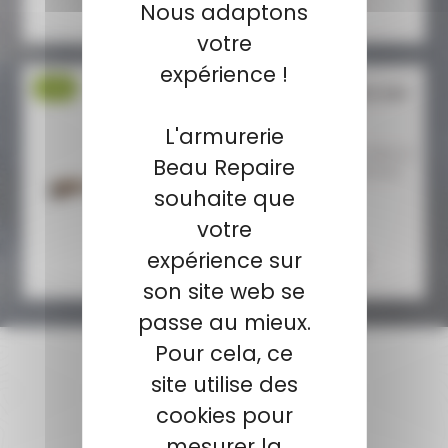
99,00 €
Nous adaptons
votre
expérience !
-9 %
CARABINE BROWNING BAR
4X ULTIMATE .CAL...
L'armurerie
CARABINE BROWNING BAR 4X
Beau Repaire
ULTIMATE .CAL 300WM AVEC
CROSSE PISTOL...
souhaite que
votre
3 518,00 €
expérience sur
3 199,00 €
son site web se
passe au mieux.
Pour cela, ce
site utilise des
cookies pour
PAIEMENT SÉCURISÉ
mesurer la