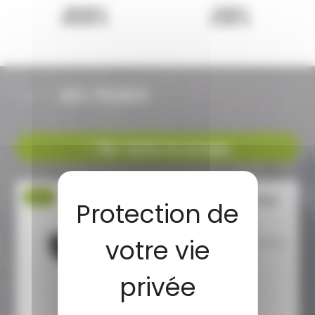
259,95 €
16,95 €
219,90 €
13,90 €
NOS PROMOS
Voir toutes les promos
-17 %
PISTOLET UMAREX TP50C
T4E CAL.50
PACK PRET A TIRER T4E TP50C
CAL.50 11 joules
Caractéristiques...
119,00 €