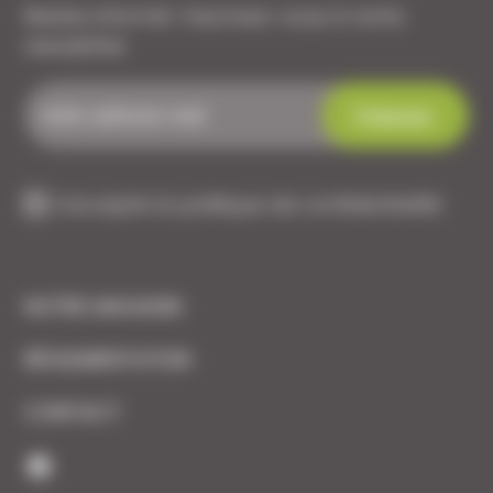
Restez informé ! Inscrivez-vous à notre
newsletter.
J'accepte la politique de confidentialité
NOTRE MAGASIN
RÉGLEMENTATION
CONTACT