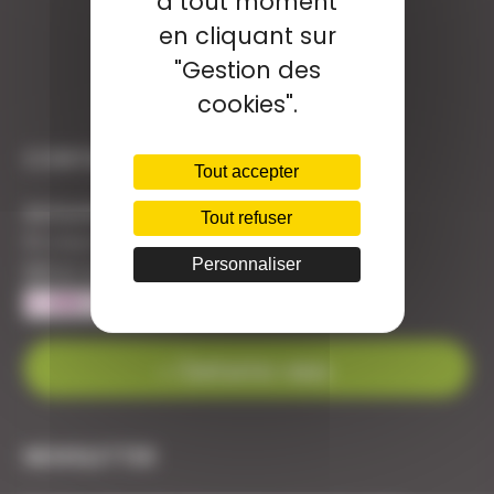
à tout moment
en cliquant sur
"Gestion des
cookies".
CONTACT
Tout accepter
Armurerie Beaurepaire
Tout refuser
51 chemin de la cocotte
Personnaliser
88140 Bulgneville
Contactez-nous
NEWSLETTER