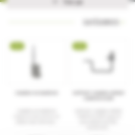
Trier par
CATÉGORIES
-15 %
-18 %
CAMERA 4G MARRON
SUPPORT CAMERA VERNEY
CARRON ACIER
CAMERA 4G MARRON
SUPPORT CAMERA VERNEY
Capturez des photos et
CARRON ACIER Support
vidéos des animaux...
permettant de fixer
facilement...