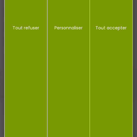
RÉGLEMENTATION
CONTACT
Tout refuser
Personnaliser
Tout accepter
Plan du site
Conditions générales de vente
Politique de confidentialité
Mentions légales
Réalisation Koredge