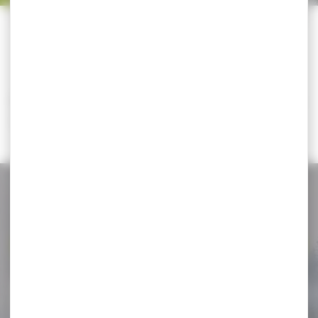
Trier par
CATÉGORIES
Il n'y a aucun résultat correspondant à votre
recherche.
NOS PROMOS
Voir toutes les promos
-20 %
Silencieux modérateur de
son HAUSKEN JD...