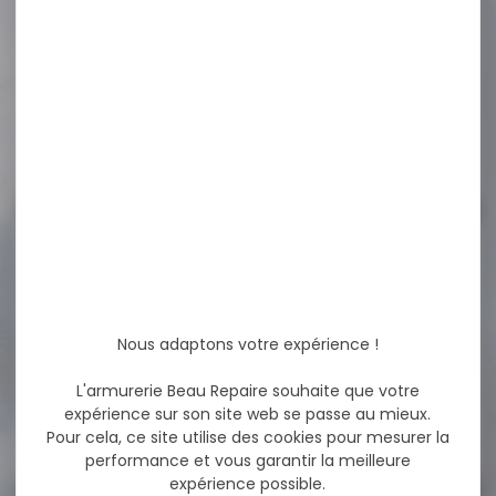
HAUSKEN SILENCIEUX JD184
XTRM MK2 pour 5,7mm
M18X1 Diam. 50...
560,00 €
450,00 €
-25 %
Siège chaise de pêche
Mitchell ECO...
Siège chaise de pêche
Mitchell ECO pliable Un
Nous adaptons votre expérience !
confort indispensable...
L'armurerie Beau Repaire souhaite que votre
expérience sur son site web se passe au mieux.
39,90 €
Pour cela, ce site utilise des cookies pour mesurer la
29,90 €
performance et vous garantir la meilleure
expérience possible.