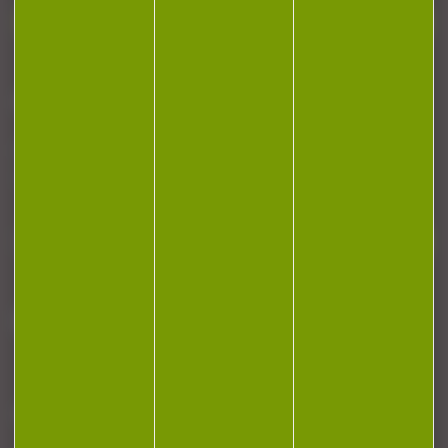
Contactez-nous
NEWSLETTER
Restez informé ! Inscrivez-vous à notre
newsletter.
J'accepte la politique de confidentialité
NOTRE MAGASIN