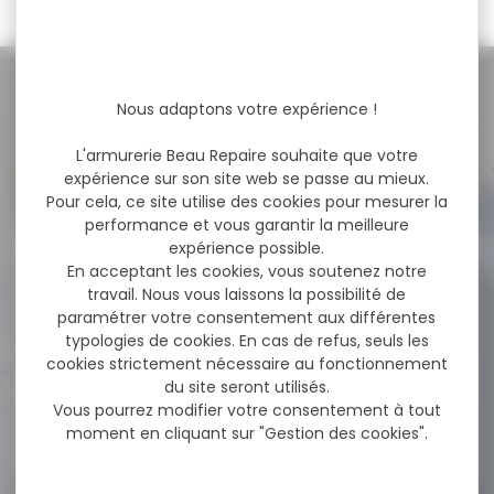
NOS PROMOS
Nous adaptons votre expérience !
L'armurerie Beau Repaire souhaite que votre
Voir toutes les promos
expérience sur son site web se passe au mieux.
Pour cela, ce site utilise des cookies pour mesurer la
performance et vous garantir la meilleure
expérience possible.
-10 %
Chargeur SAUER 404 5
En acceptant les cookies, vous soutenez notre
coups cal.308win
travail. Nous vous laissons la possibilité de
paramétrer votre consentement aux différentes
Chargeur SAUER 404 5
typologies de cookies. En cas de refus, seuls les
coups cal.308win
cookies strictement nécessaire au fonctionnement
du site seront utilisés.
Vous pourrez modifier votre consentement à tout
244,00 €
moment en cliquant sur "Gestion des cookies".
219,00 €