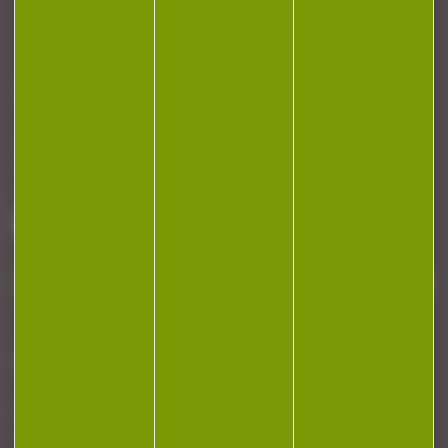
CONTACT
Armurerie Beaurepaire
51 chemin de la cocotte
88140 Bulgneville
Contactez-nous
NEWSLETTER
Restez informé ! Inscrivez-vous à notre
newsletter.