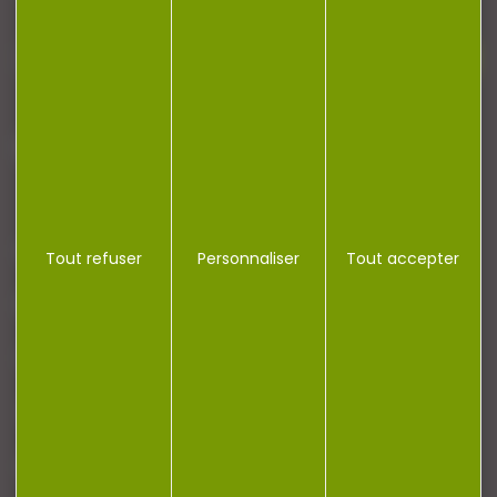
J'accepte la politique de confidentialité
NOTRE MAGASIN
Tout refuser
Personnaliser
Tout accepter
RÉGLEMENTATION
CONTACT