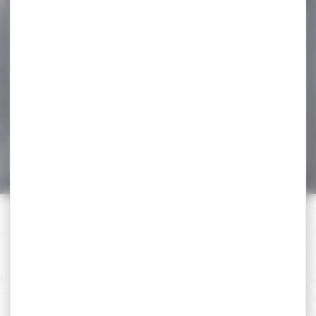
-12 %
GILET SANS MANCHE
PERCUSSION WILD BOAR...
GILET SANS MANCHE
PERCUSSION WILD BOAR
REPUBLIC Caractéristiques: -
Extérieur...
52,95 €
46,50 €
PAIEMENT SÉCURISÉ
Payer en toute sécurité