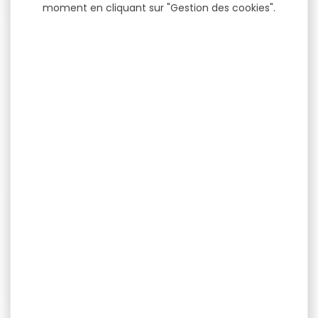
moment en cliquant sur "Gestion des cookies".
Aiguiseur MAUSER vert
Aiguiseur universel
EDGEMATE Pro
Aiguiseur MAUSER vert
Aiguiseur universel
L'aiguiseur MAUSER est un
EDGEMATE Pro L'EdgeMate
outil indispensable pour...
Pro est un affûteur
universel...
16,90 €
24,90 €
14,90 €
19,90 €
-46 %