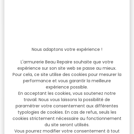
Aiguiseur affuteur OPINEL
AIGUISEUR DE COUTEAU
manuel
PRIMAL
Nous adaptons votre expérience !
Aiguiseur affuteur OPINEL
AIGUISEUR DE COUTEAU
manuel Un petit aiguiseur
PRIMAL
manuel facile
L'armurerie Beau Repaire souhaite que votre
d'utilisation....
expérience sur son site web se passe au mieux.
Pour cela, ce site utilise des cookies pour mesurer la
17,30 €
34,90 €
performance et vous garantir la meilleure
13,20 €
26,50 €
expérience possible.
En acceptant les cookies, vous soutenez notre
travail. Nous vous laissons la possibilité de
-12 %
-20 %
paramétrer votre consentement aux différentes
typologies de cookies. En cas de refus, seuls les
cookies strictement nécessaire au fonctionnement
du site seront utilisés.
Vous pourrez modifier votre consentement à tout