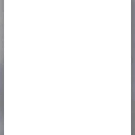
HD+ 8x30
Jumelles KITE OPTICS lynx
8x30 AU-DELÀ DES LIMITES,
AU-DELÀ DES...
670,00 €
514,00 €
-17 %
LUNETTE DE VISEE
SIGHTMARK PRESIDIO 2.5-
15x50...
LUNETTE DE VISEE SIGHTMARK
PRESIDIO 2.5-15x50 HDR2
Offrant une large...
599,00 €
499,00 €