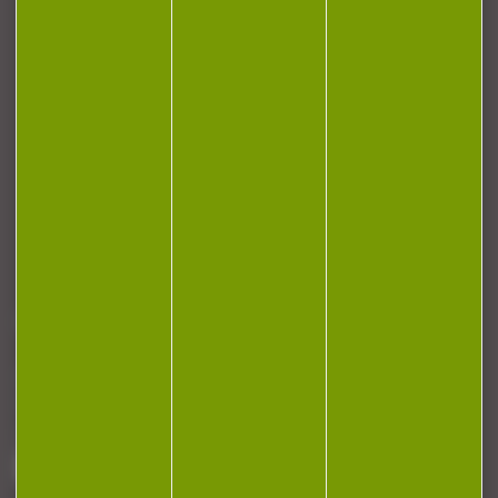
CONTACT
Armurerie Beaurepaire
51 chemin de la cocotte
88140 Bulgneville