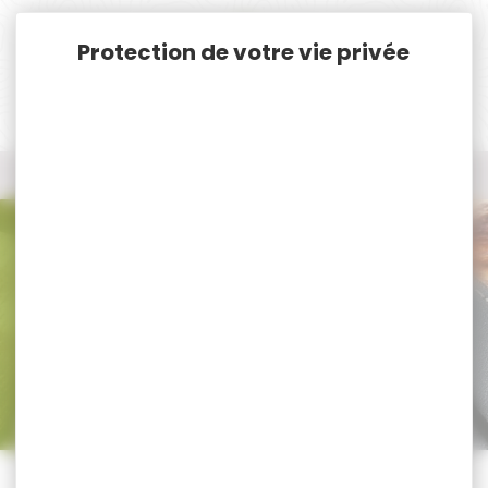
Panneau de gestion des cookies
Accueil
Chasse
Coutellerie
Affuteur
Affuteur
Trier par