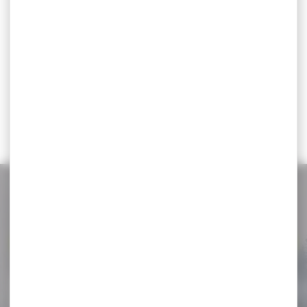
Pierre a aiguiser
FALLKNIVEN longueur
100mm...
Pierre à aiguiser DC4
Longueur 100mm -
Diamant/Céramique avec
Etui...
35,00 €
19,00 €
NOS PROMOS
Voir toutes les promos
-23 %
Jumelles KITE OPTICS lynx