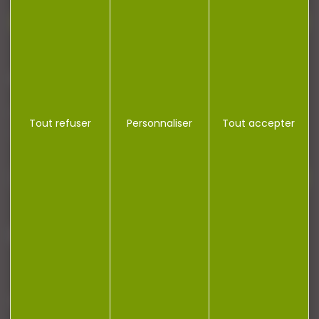
Contactez-nous
NEWSLETTER
Restez informé ! Inscrivez-vous à notre
Tout refuser
Personnaliser
Tout accepter
newsletter.
J'accepte la politique de confidentialité
NOTRE MAGASIN