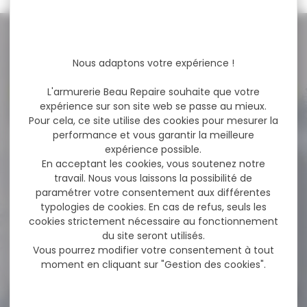
NOS PROMOS
Nous adaptons votre expérience !
Voir toutes les promos
L'armurerie Beau Repaire souhaite que votre
expérience sur son site web se passe au mieux.
Pour cela, ce site utilise des cookies pour mesurer la
performance et vous garantir la meilleure
-61 %
GILET BLASER FEMME SANS
expérience possible.
MANCHE ARGALI...
En acceptant les cookies, vous soutenez notre
travail. Nous vous laissons la possibilité de
GILET BLASER FEMME SANS
paramétrer votre consentement aux différentes
MANCHE ARGALI QUILTED
typologies de cookies. En cas de refus, seuls les
Chasse - élégant...
cookies strictement nécessaire au fonctionnement
du site seront utilisés.
Vous pourrez modifier votre consentement à tout
179,00 €
69,00 €
moment en cliquant sur "Gestion des cookies".