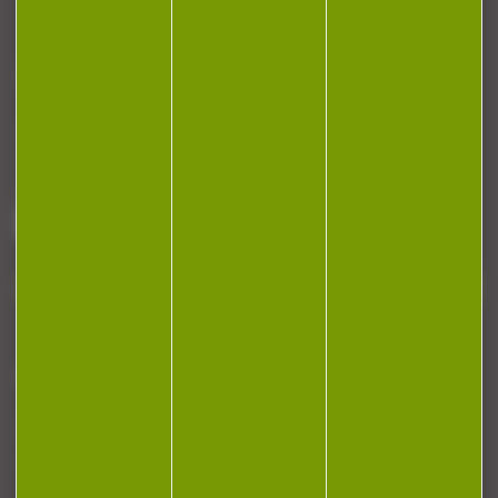
CONTACT
Armurerie Beaurepaire
51 chemin de la cocotte
88140 Bulgneville
Contactez-nous
NEWSLETTER
Restez informé ! Inscrivez-vous à notre
newsletter.