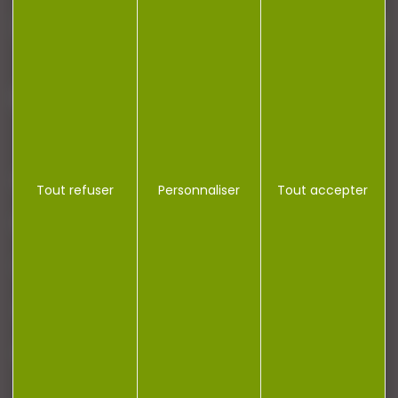
J'accepte la politique de confidentialité
NOTRE MAGASIN
Tout refuser
Personnaliser
Tout accepter
RÉGLEMENTATION
CONTACT