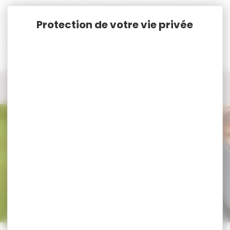
Panneau de gestion des cookies
Accueil
Munitions
Munitions Rayées Cat. C. & D.
Munitions Cal.270 Wty
Munitions Cal.270 Wty
Trier par