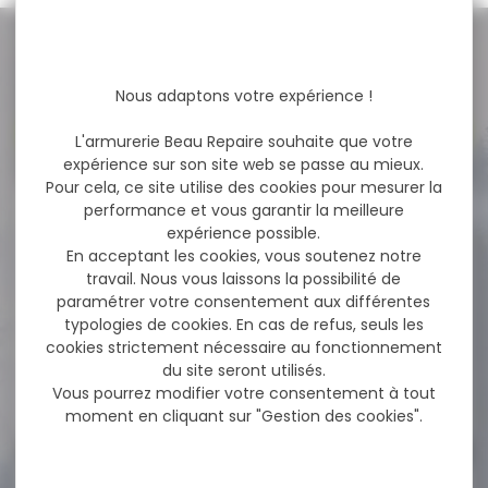
NOS PROMOS
Nous adaptons votre expérience !
Voir toutes les promos
L'armurerie Beau Repaire souhaite que votre
expérience sur son site web se passe au mieux.
Pour cela, ce site utilise des cookies pour mesurer la
performance et vous garantir la meilleure
-12 %
Salopette De Chasse
expérience possible.
Marco Polo Ligne...
En acceptant les cookies, vous soutenez notre
travail. Nous vous laissons la possibilité de
Salopette De Chasse
paramétrer votre consentement aux différentes
Marco Polo Ligne Verney
Carron Cette salopette...
typologies de cookies. En cas de refus, seuls les
cookies strictement nécessaire au fonctionnement
du site seront utilisés.
144,95 €
Vous pourrez modifier votre consentement à tout
127,90 €
moment en cliquant sur "Gestion des cookies".