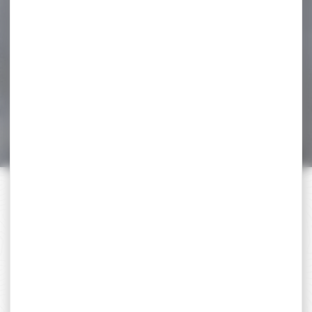
-19 %
Munitions Tunet Brenneke
Cal.12 31.5gr
Munitions Tunet Brenneke
Cal.12 31.5g Cartouches
gros gibier Boîte de...
21,75 €
17,70 €
PAIEMENT SÉCURISÉ
Payer en toute sécurité