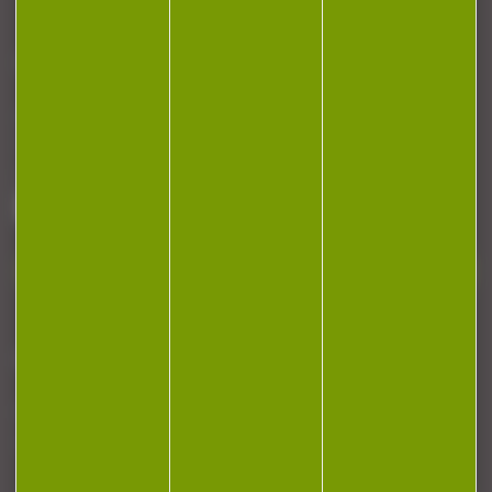
CONTACT
Armurerie Beaurepaire
51 chemin de la cocotte
88140 Bulgneville
Contactez-nous
NEWSLETTER
Restez informé ! Inscrivez-vous à notre
newsletter.