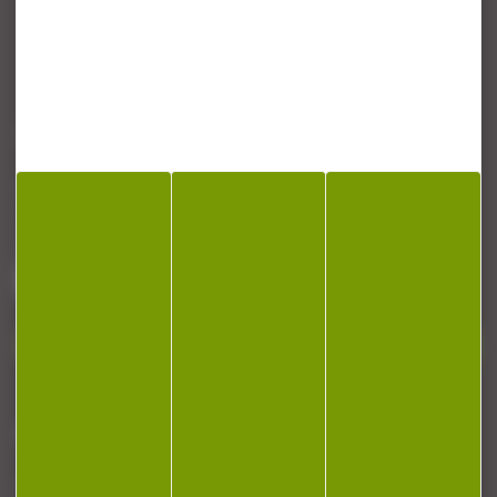
CONTACT
Armurerie Beaurepaire
51 chemin de la cocotte
88140 Bulgneville
Contactez-nous
NEWSLETTER
Restez informé ! Inscrivez-vous à notre