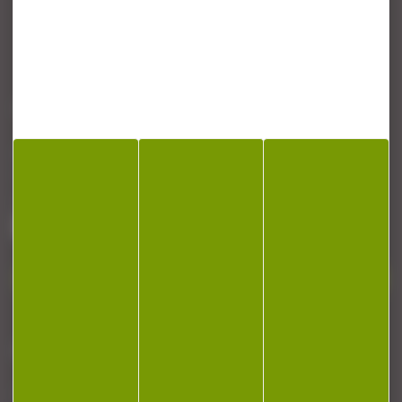
CONTACT
Armurerie Beaurepaire
51 chemin de la cocotte
88140 Bulgneville
Contactez-nous
NEWSLETTER
Restez informé ! Inscrivez-vous à notre