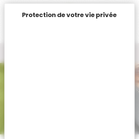
Panneau de gestion des cookies
Accueil
Munitions
Munitions Rayées Cat. C. & D.
Munitions Cal. 404 Rimless
Munitions Cal. 404 Rimless
Trier par