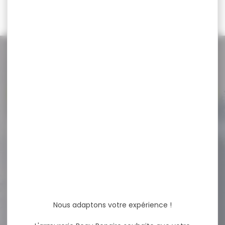
76,00 €
179,00 €
NOS PROMOS
Voir toutes les promos
-18 %
Munitions SELLIER&BELLOT
cal.7,62x54r fmj 11.7g
180gr...
Cartouches SELLIER&BELLOT
cal.7,62x54r fmj 11.7g 180gr
vrac 50 Cartouches Sellier...
Nous adaptons votre expérience !
77,60 €
63,80 €