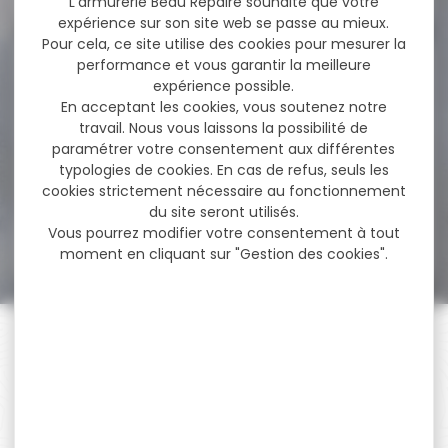
L'armurerie Beau Repaire souhaite que votre
expérience sur son site web se passe au mieux.
Pour cela, ce site utilise des cookies pour mesurer la
performance et vous garantir la meilleure
-14 %
Pack affut Carabine
expérience possible.
BENELLI Lupo
En acceptant les cookies, vous soutenez notre
SYNTHETIQUE...
travail. Nous vous laissons la possibilité de
Pack affut Carabine Benelli
paramétrer votre consentement aux différentes
Lupo CAL.7rm avec lunette
d'affut hawke...
typologies de cookies. En cas de refus, seuls les
cookies strictement nécessaire au fonctionnement
du site seront utilisés.
2 158,00 €
Vous pourrez modifier votre consentement à tout
1 849,00 €
moment en cliquant sur "Gestion des cookies".
PAIEMENT SÉCURISÉ
Payer en toute sécurité