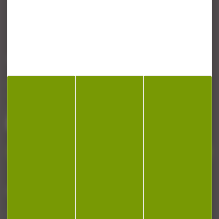
CONTACT
Armurerie Beaurepaire
51 chemin de la cocotte
88140 Bulgneville
Contactez-nous
NEWSLETTER
Restez informé ! Inscrivez-vous à notre