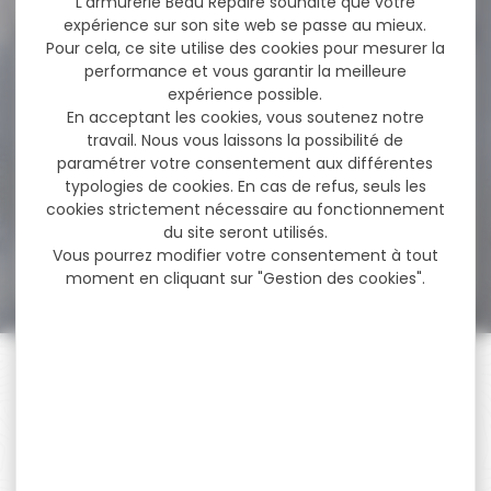
L'armurerie Beau Repaire souhaite que votre
expérience sur son site web se passe au mieux.
Pour cela, ce site utilise des cookies pour mesurer la
performance et vous garantir la meilleure
-17 %
Munitions NORMA
expérience possible.
Cal.8x57 JS Oryx Silencer...
En acceptant les cookies, vous soutenez notre
travail. Nous vous laissons la possibilité de
Munitions NORMA Cal.8x57
paramétrer votre consentement aux différentes
JS Oryx Silencer 12.7g 196gr
Calibre 8...
typologies de cookies. En cas de refus, seuls les
cookies strictement nécessaire au fonctionnement
du site seront utilisés.
102,80 €
Vous pourrez modifier votre consentement à tout
84,90 €
moment en cliquant sur "Gestion des cookies".
PAIEMENT SÉCURISÉ
Payer en toute sécurité