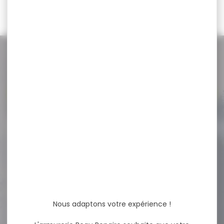
140,00 €
NOS PROMOS
Voir toutes les promos
-30 %
GILET SIGNALISATION
CHIEN ORANGE
GILET SIGNALISTAION CHIEN
ORANGE TAILLE XL-XXL Le
gilet sécurité pour...
Nous adaptons votre expérience !
19,95 €
13,95 €