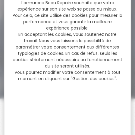
56,50 €
L'armurerie Beau Repaire souhaite que votre
expérience sur son site web se passe au mieux.
Pour cela, ce site utilise des cookies pour mesurer la
performance et vous garantir la meilleure
-7 %
expérience possible.
Pistolet TISAS ZIG PC 1911
Inox...
En acceptant les cookies, vous soutenez notre
travail. Nous vous laissons la possibilité de
Pistolet TISAS ZIG PC 1911 Inox
paramétrer votre consentement aux différentes
5'' cal 45 ACP...
typologies de cookies. En cas de refus, seuls les
cookies strictement nécessaire au fonctionnement
du site seront utilisés.
Vous pourrez modifier votre consentement à tout
1 070,00 €
999,00 €
moment en cliquant sur "Gestion des cookies".
PAIEMENT SÉCURISÉ