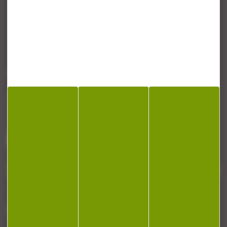
CONTACT
Armurerie Beaurepaire
51 chemin de la cocotte
88140 Bulgneville
Contactez-nous
NEWSLETTER