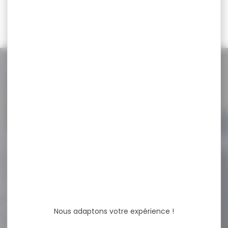
97,00 €
87,00 €
NOS PROMOS
Voir toutes les promos
-20 %
Siège trépied de battue
WALKSTOOLT basic...
Siège trépied de battue
WALKSTOOLT basic hauteur
60cm Indispensable pour...
Nous adaptons votre expérience !
71,00 €