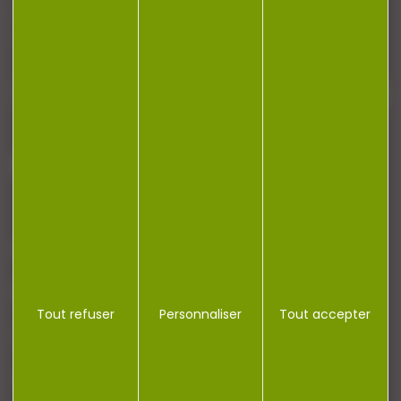
Restez informé ! Inscrivez-vous à notre
newsletter.
J'accepte la politique de confidentialité
NOTRE MAGASIN
RÉGLEMENTATION
Tout refuser
Personnaliser
Tout accepter
CONTACT