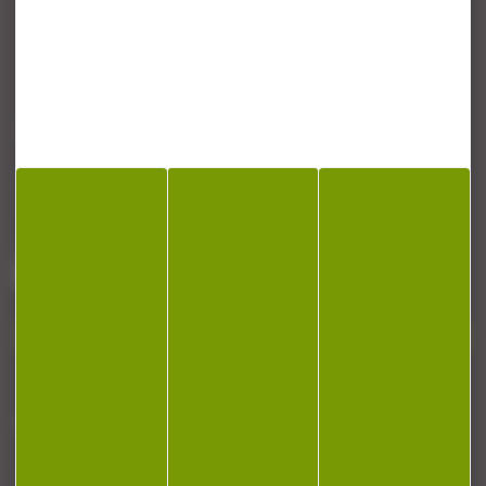
CONTACT
Armurerie Beaurepaire
51 chemin de la cocotte
88140 Bulgneville
Contactez-nous
NEWSLETTER
Restez informé ! Inscrivez-vous à notre