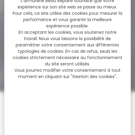
L'armurerie Beau Repaire souhaite que votre
expérience sur son site web se passe au mieux.
Pour cela, ce site utilise des cookies pour mesurer la
performance et vous garantir la meilleure
-27 %
Munitions SELLIER & BELLOT
expérience possible.
cal.300 aac...
En acceptant les cookies, vous soutenez notre
travail. Nous vous laissons la possibilité de
Cartouches SELLIER & BELLOT
paramétrer votre consentement aux différentes
subsonique fmj cal.300 aac
blackout 13g...
typologies de cookies. En cas de refus, seuls les
cookies strictement nécessaire au fonctionnement
du site seront utilisés.
36,70 €
Vous pourrez modifier votre consentement à tout
26,90 €
moment en cliquant sur "Gestion des cookies".
PAIEMENT SÉCURISÉ
Payer en toute sécurité