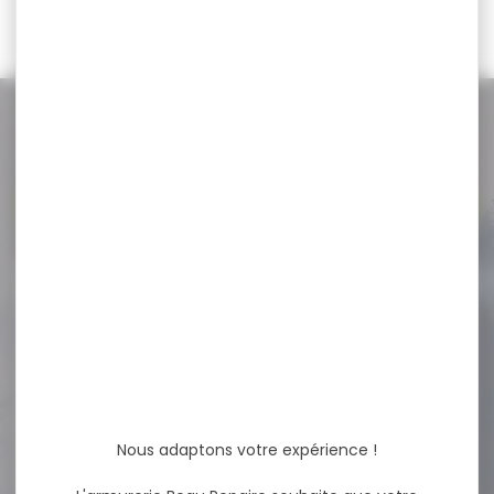
220,00 €
NOS PROMOS
Voir toutes les promos
-19 %
Silencieux modérateur de
son STALON XE108...
Silencieux modérateur de
son STALON XE108 CAL MAX
.30 M17x1...
Nous adaptons votre expérience !
430,00 €
349,00 €