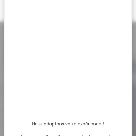
119,90 €
NOS PROMOS
Voir toutes les promos
-27 %
Matraque télescopique 21"
acier trempé avec...
Matraque télescopique 21"
acier trempé avec étui
poignée caoutchouc
Caractéristiques...
Nous adaptons votre expérience !
54,95 €
39,90 €