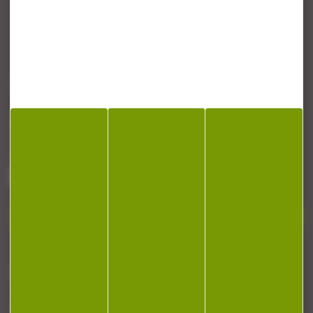
CONTACT
Armurerie Beaurepaire
51 chemin de la cocotte
88140 Bulgneville
Contactez-nous
NEWSLETTER
Restez informé ! Inscrivez-vous à notre