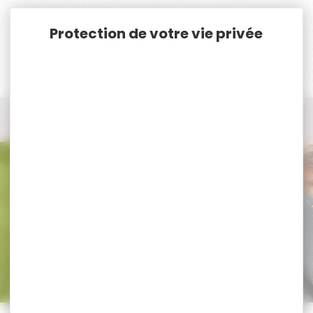
Panneau de gestion des cookies
Accueil
Munitions
Munitions Rayées Cat. C. & D.
Munitions Cal.9.3x72R
Munitions Cal.9.3x72R
Trier par