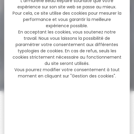
L'armurerie Beau Repaire souhaite que votre
expérience sur son site web se passe au mieux.
Pour cela, ce site utilise des cookies pour mesurer la
performance et vous garantir la meilleure
-18 %
Pack Carabine linéaire
expérience possible.
BERETTA brx1 synthétique...
En acceptant les cookies, vous soutenez notre
travail. Nous vous laissons la possibilité de
Pack Carabine linéaire
paramétrer votre consentement aux différentes
BERETTA brx1 synthétique
cal.300 win mag canon...
typologies de cookies. En cas de refus, seuls les
cookies strictement nécessaire au fonctionnement
du site seront utilisés.
1 819,00 €
Vous pourrez modifier votre consentement à tout
1 499,00 €
moment en cliquant sur "Gestion des cookies".
PAIEMENT SÉCURISÉ
Payer en toute sécurité