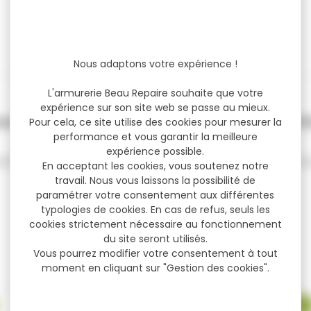
Nous adaptons votre expérience !
L'armurerie Beau Repaire souhaite que votre
expérience sur son site web se passe au mieux.
uche cuivre TUNET SOFT COPPER
Cart
Pour cela, ce site utilise des cookies pour mesurer la
performance et vous garantir la meilleure
cal.12/70...
expérience possible.
he cuivre cal.12/70 TUNET SOFT COPPER
Carto
En acceptant les cookies, vous soutenez notre
30gr par 25 BJ
travail. Nous vous laissons la possibilité de
paramétrer votre consentement aux différentes
typologies de cookies. En cas de refus, seuls les
cookies strictement nécessaire au fonctionnement
46,90 €
49,90 €
du site seront utilisés.
Vous pourrez modifier votre consentement à tout
moment en cliquant sur "Gestion des cookies".
-5 %