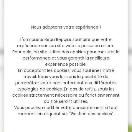
Nous adaptons votre expérience !
L'armurerie Beau Repaire souhaite que votre
expérience sur son site web se passe au mieux.
ions Tunet Brenneke Emeraude
Muni
Pour cela, ce site utilise des cookies pour mesurer la
performance et vous garantir la meilleure
Cal.12 34gr
expérience possible.
ns Tunet Brenneke Emeraude Cal.12 34gr
Ces ca
En acceptant les cookies, vous soutenez notre
Cartouches gros gibier Boîte...
travail. Nous vous laissons la possibilité de
paramétrer votre consentement aux différentes
typologies de cookies. En cas de refus, seuls les
cookies strictement nécessaire au fonctionnement
10,50 €
13,99 €
du site seront utilisés.
Vous pourrez modifier votre consentement à tout
moment en cliquant sur "Gestion des cookies".
-29 %