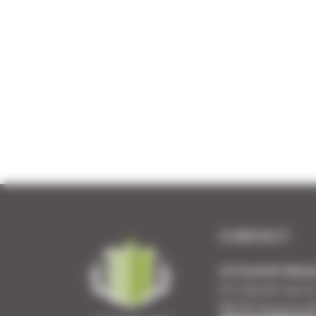
CONTACT
Armurerie Beau
51 chemin de l
88140 Bulgnevil