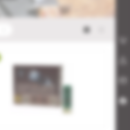
Mode bloc
Mode list