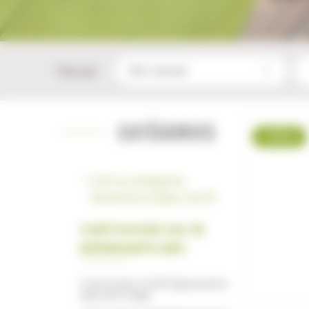
Trier par :
CATÉGORIES
-23 %
Voir la catégorie
Munitions Lisses CaL.16
CARTOUCHE CAL.16
DIPERSANTE ARX
Cartouche Cal.16 Dipersante
ARX ROTTWEIL