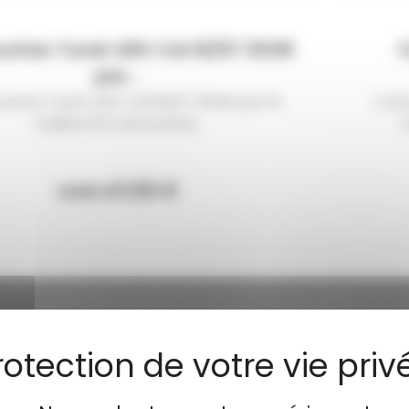
uches Tunet ARX Cal.16/67 30GR
C
par...
uches Tunet ARX Cal.16/67 30GR par 10
Cart
Calibre 16 Cartouches...
C
11,50 €
14,90 €
-17 %