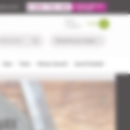
ire.com
MON
PANIER
COMPTE
Chien
Pêche
Défense-Sécurité
Airsoft/Paintball
 ARX