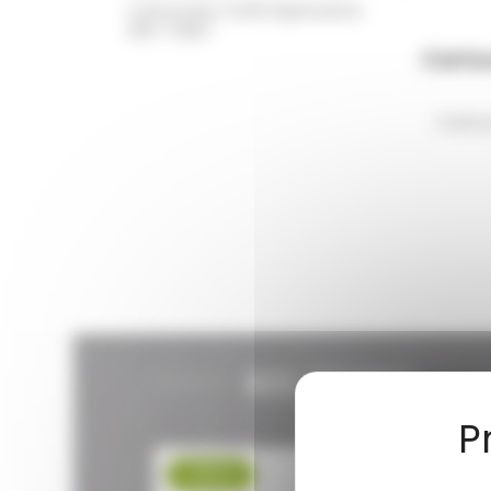
Cartouche Cal.16 Dipersante
ARX TUNET
Carto
Carto
NOS PROMOS
-30 %