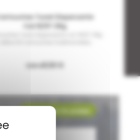
artouches Tunet Dispersante
Cal.16/67 28g
ouches Tunet Dispersante Cal. 16/67 28g
alibre 16 Cartouches traditionnelles...
8,50 €
9,58 €
Voir toutes les promos