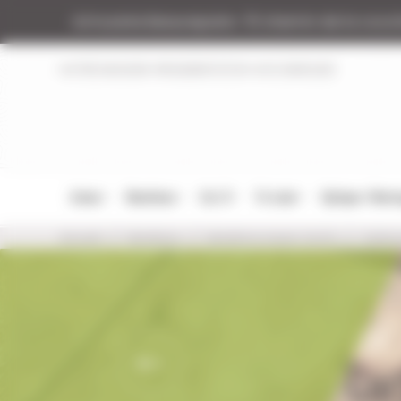
Panneau de gestion des cookies
Armurerie Beaurepaire
51 chemin de la coco
NOTRE MAGASIN
RÉGLEMENTATION
NOS MARQUES
Armes
Munitions
Cat. B
Tir Loisir
Optique / Mon
Accueil
Munitions
Munitions Lisses CaL.16
Cartou
Car