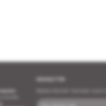
NEWSLETTER
repaire
Restez informé ! Inscrivez-vous à
a cocotte
le