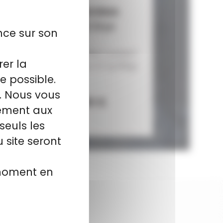
Munitions NORMA
Cal.8x57 JS Oryx
nce sur son
Silencer...
Munitions NORMA Cal.8x57
rer la
JS Oryx Silencer 12.7g 196gr
e possible.
Calibre 8...
l. Nous vous
84,90 €
102,80 €
tement aux
seuls les
 site seront
 moment en