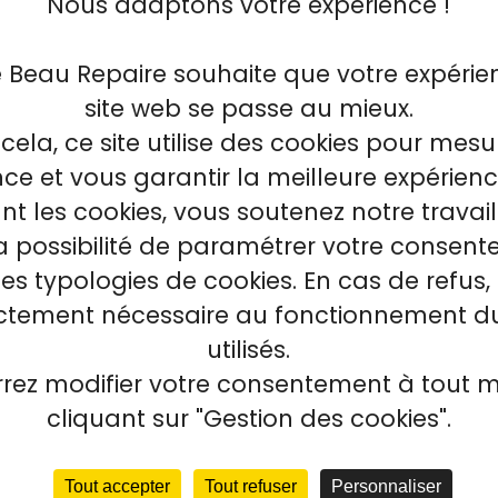
Nous adaptons votre expérience !
LET SIGNALISATION
HIEN ORANGE
e Beau Repaire souhaite que votre expérie
LET SIGNALISTAION CHIEN
site web se passe au mieux.
ANGE TAILLE XL-XXL Le
cela, ce site utilise des cookies pour mesu
et sécurité pour...
e et vous garantir la meilleure expérienc
13,95 €
,95 €
t les cookies, vous soutenez notre travai
la possibilité de paramétrer votre consen
tes typologies de cookies. En cas de refus, 
ictement nécessaire au fonctionnement du
utilisés.
rez modifier votre consentement à tout
cliquant sur "Gestion des cookies".
Tout accepter
Tout refuser
Personnaliser