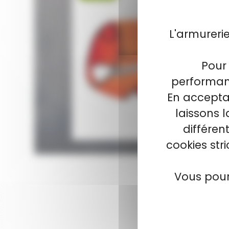
GI
C
L'armureri
GI
OR
Pour 
gil
performanc
19
En acceptan
laissons 
différen
cookies str
Vous pour