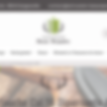
tte
88140 Bulgneville
contact@armurerie-beaurepa
tage
Rechargement
Chasse
Vêtements et Chaussures de chasse
che Cal.16 Dipersante ARX
touche Cal.16 Dipersante