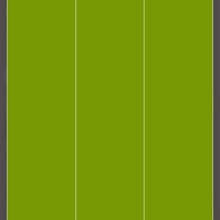
CONTACT
Armurerie Beaurepaire
51 chemin de la cocotte
88140 Bulgneville
Contactez-nous
NEWSLETTER
Restez informé ! Inscrivez-vous à notre
newsletter.