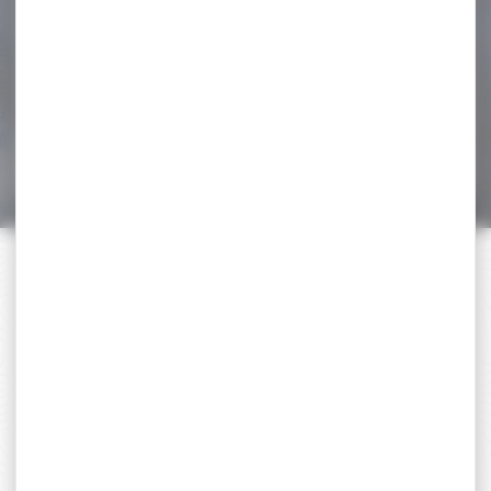
SYNTHETIQUE...
Pack affut Carabine Benelli
Lupo CAL.7rm avec lunette
d'affut hawke...
2 158,00 €
1 849,00 €
PAIEMENT SÉCURISÉ
Payer en toute sécurité
SERVICE APRÈS-VENTE