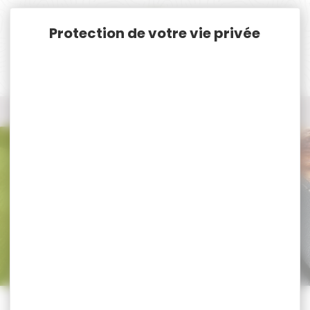
Panneau de gestion des cookies
Accueil
Pêche
Carnassier
Moulinet Casting
Moulinet Casting
Trier par