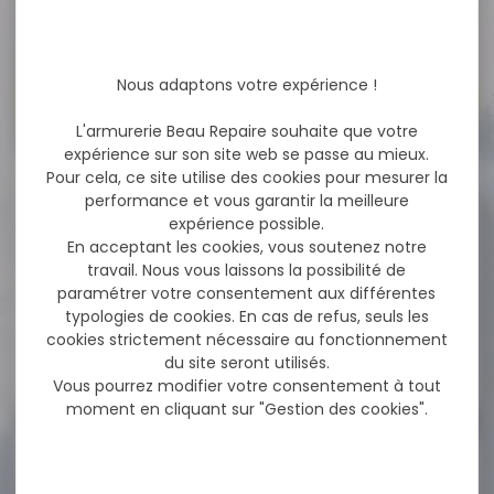
NOS PROMOS
Nous adaptons votre expérience !
Voir toutes les promos
L'armurerie Beau Repaire souhaite que votre
expérience sur son site web se passe au mieux.
Pour cela, ce site utilise des cookies pour mesurer la
-18 %
Munitions SELLIER&BELLOT
performance et vous garantir la meilleure
cal.7,62x54r fmj 11.7g
expérience possible.
180gr...
En acceptant les cookies, vous soutenez notre
Cartouches SELLIER&BELLOT
travail. Nous vous laissons la possibilité de
cal.7,62x54r fmj 11.7g 180gr
vrac 50 Cartouches Sellier...
paramétrer votre consentement aux différentes
typologies de cookies. En cas de refus, seuls les
cookies strictement nécessaire au fonctionnement
77,60 €
du site seront utilisés.
63,80 €
Vous pourrez modifier votre consentement à tout
moment en cliquant sur "Gestion des cookies".
-14 %
Pack affut Carabine
BENELLI Lupo