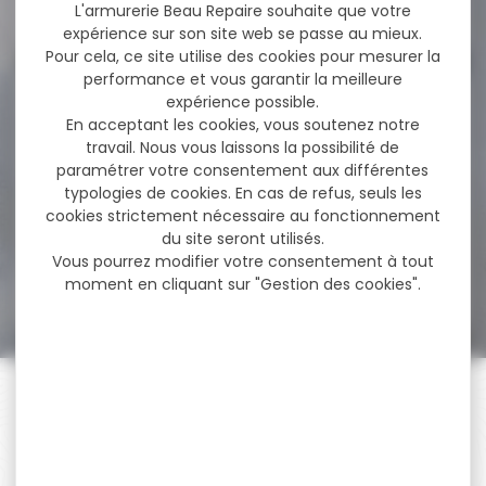
63,80 €
L'armurerie Beau Repaire souhaite que votre
expérience sur son site web se passe au mieux.
Pour cela, ce site utilise des cookies pour mesurer la
performance et vous garantir la meilleure
-14 %
expérience possible.
Pack affut Carabine
En acceptant les cookies, vous soutenez notre
BENELLI Lupo
SYNTHETIQUE...
travail. Nous vous laissons la possibilité de
paramétrer votre consentement aux différentes
Pack affut Carabine Benelli
Lupo CAL.7rm avec lunette
typologies de cookies. En cas de refus, seuls les
d'affut hawke...
cookies strictement nécessaire au fonctionnement
du site seront utilisés.
Vous pourrez modifier votre consentement à tout
2 158,00 €
moment en cliquant sur "Gestion des cookies".
1 849,00 €
PAIEMENT SÉCURISÉ