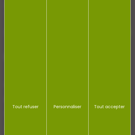
Restez informé ! Inscrivez-vous à notre
newsletter.
J'accepte la politique de confidentialité
NOTRE MAGASIN
RÉGLEMENTATION
Tout refuser
Personnaliser
Tout accepter
CONTACT