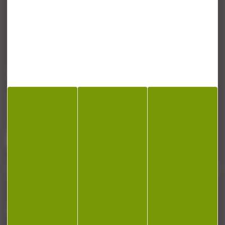
CONTACT
Armurerie Beaurepaire
51 chemin de la cocotte
88140 Bulgneville
Contactez-nous
NEWSLETTER