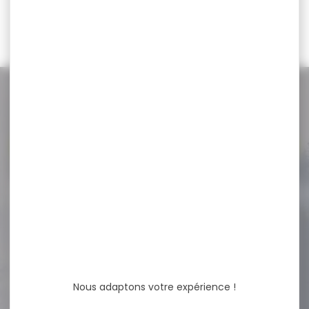
304,00 €
279,00 €
NOS PROMOS
Voir toutes les promos
-18 %
Munitions SELLIER&BELLOT
cal.7,62x54r fmj 11.7g
180gr...
Cartouches SELLIER&BELLOT
cal.7,62x54r fmj 11.7g 180gr
vrac 50 Cartouches Sellier...
Nous adaptons votre expérience !
77,60 €